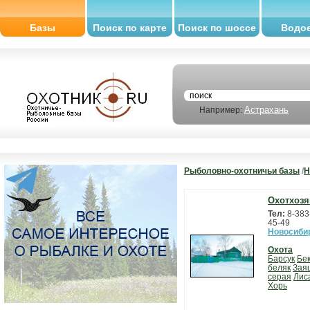
Базы
Поиск по карте
Поиск по шоссе
Водо
Астрахань
Например:
Рыболовно-охотничьи базы
/
Н
Охотхозя
Тел:
8-383
45-49
Новосиби
Охота
Барсук
Бе
беляк
Зая
серая
Лис
Хорь