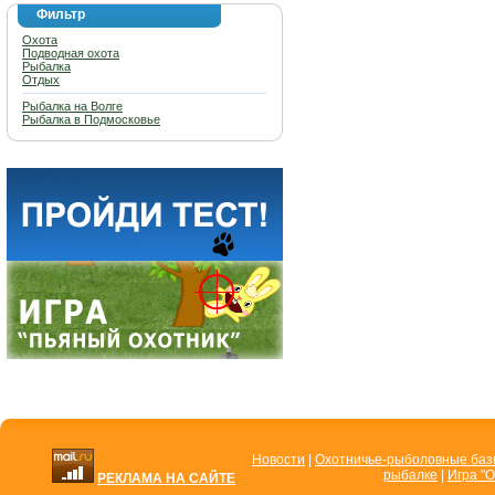
Фильтр
Охота
Подводная охота
Рыбалка
Отдых
Рыбалка на Волге
Рыбалка в Подмосковье
Новости
|
Охотничье-рыболовные ба
рыбалке
|
Игра "О
РЕКЛАМА НА САЙТЕ