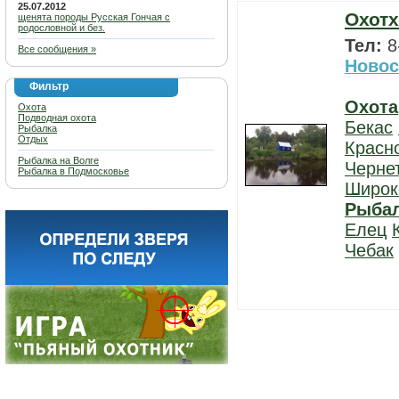
25.07.2012
Охотх
щенята породы Русская Гончая с
родословной и без.
Тел:
8
Все сообщения »
Новос
Фильтр
Охота
Охота
Подводная охота
Бекас
Рыбалка
Отдых
Красн
Рыбалка на Волге
Черне
Рыбалка в Подмосковье
Широк
Рыба
Елец
Чебак