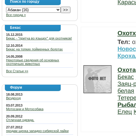
Карас
Поиск по городу
Все города »
Бекас
Охотх
15.12.2015
Бекас - "притча во языцех" для охотников!
Тел:
о
12.10.2014
Новос
Бекас на топких пойменных болотах
Кроха
14.05.2008
Некоторые сведения об основных
охотничьих животных
Охота
Все Статьи »»
Бекас
Заяц-
Форум
белая
18.08.2013
Тетер
Вездеход
Рыба
03.07.2013
Мотосани и Мотособака
Елец
20.09.2012
Отличная одежда.
27.07.2012
продам щенка западно-сибирской лайки