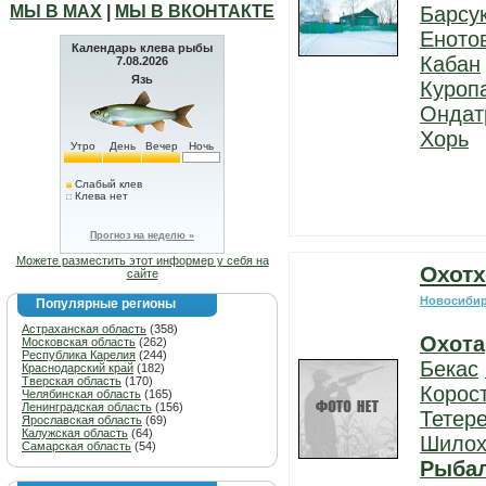
МЫ В МАХ
|
МЫ В ВКОНТАКТЕ
Барсу
Еното
Календарь клева рыбы
Кабан
7.08.2026
Язь
Куроп
Ондат
Хорь
Утро
День
Вечер
Ночь
Слабый клев
Клева нет
Прогноз на неделю »
Можете разместить этот информер у себя на
Охотх
сайте
Новосибир
Популярные регионы
Астраханская область
(358)
Охота
Московская область
(262)
Республика Карелия
(244)
Бекас
Краснодарский край
(182)
Тверская область
(170)
Корос
Челябинская область
(165)
Ленинградская область
(156)
Тетер
Ярославская область
(69)
Калужская область
(64)
Шилох
Самарская область
(54)
Рыба