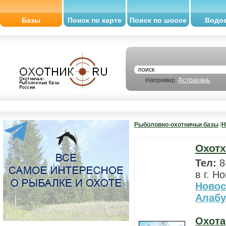
Базы
Поиск по карте
Поиск по шоссе
Водо
Астрахань
Например:
Рыболовно-охотничьи базы
/
Н
Охотх
Тел:
8
в г. Н
Новос
Алабу
Охота