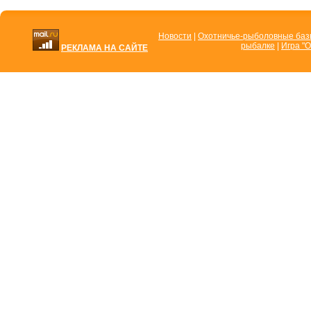
Новости
|
Охотничье-рыболовные ба
рыбалке
|
Игра "О
РЕКЛАМА НА САЙТЕ