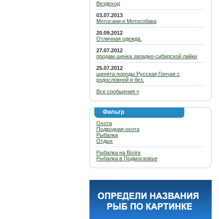
Вездеход
03.07.2013
Мотосани и Мотособака
20.09.2012
Отличная одежда.
27.07.2012
продам щенка западно-сибирской лайки
25.07.2012
щенята породы Русская Гончая с
родословной и без.
Все сообщения »
Фильтр
Охота
Подводная охота
Рыбалка
Отдых
Рыбалка на Волге
Рыбалка в Подмосковье