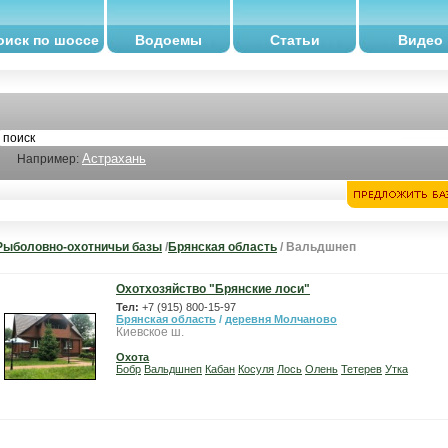
оиск по шоссе
Водоемы
Статьи
Видео
Астрахань
Например:
Рыболовно-охотничьи базы
/
Брянская область
/ Вальдшнеп
Охотхозяйство "Брянские лоси"
Тел:
+7 (915) 800-15-97
Брянская область
/
деревня Молчаново
Киевское ш.
Охота
Бобр
Вальдшнеп
Кабан
Косуля
Лось
Олень
Тетерев
Утка