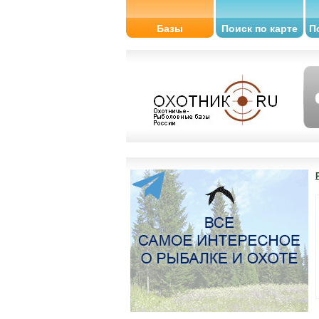
Базы
Поиск по карте
П