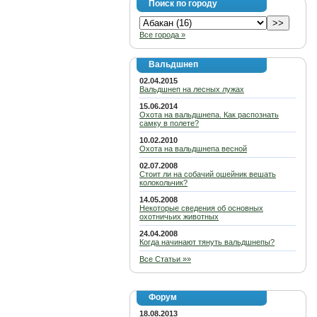
Поиск по городу
Все города »
Вальдшнеп
02.04.2015
Вальдшнеп на лесных лужах
15.06.2014
Охота на вальдшнепа. Как распознать
самку в полете?
10.02.2010
Охота на вальдшнепа весной
02.07.2008
Стоит ли на собачий ошейник вешать
колокольчик?
14.05.2008
Некоторые сведения об основных
охотничьих животных
24.04.2008
Когда начинают тянуть вальдшнепы?
Все Статьи »»
Форум
18.08.2013