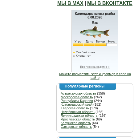
МЫ В МАХ
|
МЫ В ВКОНТАКТЕ
Календарь клева рыбы
6.08.2026
Язь
Утро
День
Вечер
Ночь
Слабый клев
Клева нет
Прогноз на неделю »
Можете разместить этот информер у себя на
сайте
Популярные регионы
Астраханская область
(358)
Московская область
(262)
Республика Карелия
(244)
Краснодарский край
(182)
Тверская область
(170)
Челябинская область
(165)
Ленинградская область
(156)
Ярославская область
(69)
Калужская область
(64)
Самарская область
(54)