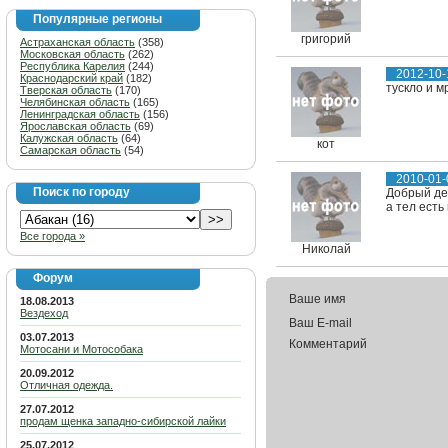
Популярные регионы
григорий
Астраханская область
(358)
Московская область
(262)
Республика Карелия
(244)
2012-10-
Краснодарский край
(182)
тускло и м
Тверская область
(170)
Челябинская область
(165)
Ленинградская область
(156)
Ярославская область
(69)
Калужская область
(64)
кот
Самарская область
(54)
2010-01-
Поиск по городу
Добрый де
а тел есть
Все города »
Николай
Форум
Ваше имя
18.08.2013
Вездеход
Ваш E-mail
03.07.2013
Комментарий
Мотосани и Мотособака
20.09.2012
Отличная одежда.
27.07.2012
продам щенка западно-сибирской лайки
25.07.2012