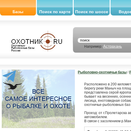
Базы
Поиск по карте
Поиск по шоссе
Водо
Астрахань
Например:
Рыболовно-охотничьи базы
/
Расположено в 200 километ
берегу реки Маныч на площ
представлена серой куропа
бывает на весенних, осенни
лисица, енотовидная собака
охотничье-рыболовных баз 
Проезд: от г.Пролетарска 
автомобилем.
В связи с засолением р.Ма