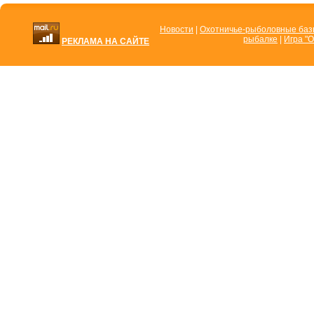
Новости
|
Охотничье-рыболовные ба
рыбалке
|
Игра "О
РЕКЛАМА НА САЙТЕ