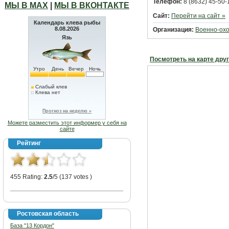
Телефон:
8 (8632) 45-50-
МЫ В МАХ
|
МЫ В ВКОНТАКТЕ
Сайт:
Перейти на сайт »
Календарь клева рыбы
8.08.2026
Организация:
Военно-ох
Язь
Посмотреть на карте дру
Утро
День
Вечер
Ночь
Слабый клев
Клева нет
Прогноз на неделю »
Можете разместить этот информер у себя на
сайте
Рейтинг
455 Rating:
2.5
/5 (137 votes )
Ростовская область
База "13 Кордон"