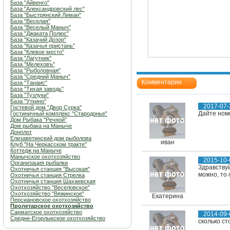
База "Айвенго"
База "Александровский лес"
База "Быстрянский Лиман"
База "Веселая"
База "Веселый Маныч"
База "Джаката Полюс"
База "Казачий Дозор"
База "Казачья пристань"
База "Клевое место"
База "Лагутник"
База "Мелеховъ"
База "Рыболовная"
База "Средний Маныч"
Комментарии
База "Танаис"
База "Тихая заводь"
База "Тузлуки"
База "Уткино"
2017-07-
Гостевой дом "Двор Сурка"
Дайте ном
Гостиничный комплекс "Стародонье"
Дом Рыбака "Речной"
Дом рыбака на Маныче
Донплот
Елизаветинский дом рыболова
иван
Клуб "На Черкасском тракте"
Коттедж на Маныче
Манычское охотхозяйство
2015-10-
Организация рыбалки
Здравству
Охотничья станция "Высокая"
можно, то 
Охотничья станция Стрелка
Охотничья станция Шахаевская
Охотхозяйство "Веселовское"
Охотхозяйство "Вяжинское"
Екатерина
Персиановское охотхозяйство
Пролетарское охотхозяйство
Сарматское охотхозяйство
2014-09-
Средне-Егорлыкское охотхозяйство
сколько ст