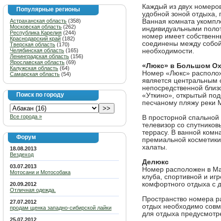
Каждый из двух номеро
Популярные регионы
удобной зоной отдыха, 
Астраханская область
(358)
Ванная комната укомпл
Московская область
(262)
индивидуальными полот
Республика Карелия
(244)
номер имеет собственны
Краснодарский край
(182)
соединены между собой
Тверская область
(170)
Челябинская область
(165)
необходимости.
Ленинградская область
(156)
Ярославская область
(69)
«Люкс» в Большом О
Калужская область
(64)
Номер «Люкс» располо
Самарская область
(54)
является центральным 
непосредственной близ
Поиск по городу
«Уткино», открытый под
песчаному пляжу реки 
Все города »
В просторной спальной 
телевизор со спутнико
террасу. В ванной комн
Форум
премиальной косметики
халаты.
18.08.2013
Вездеход
Делюкс
03.07.2013
Номер расположен в Ма
Мотосани и Мотособака
клуба, спортивной и и
комфортного отдыха с 
20.09.2012
Отличная одежда.
Пространство номера р
27.07.2012
отдых необходимо совме
продам щенка западно-сибирской лайки
для отдыха предусмотре
25.07.2012