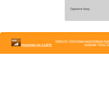
Оцените базу:
Новости
|
Охотничье-рыболовные ба
рыбалке
|
Игра "О
РЕКЛАМА НА САЙТЕ