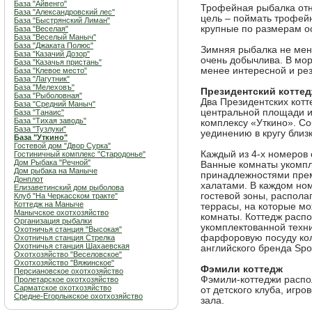
База "Айвенго"
Трофейная рыбалка отно
База "Александровский лес"
цель – поймать трофей
База "Быстрянский Лиман"
крупные по размерам ос
База "Веселая"
База "Веселый Маныч"
База "Джаката Полюс"
Зимняя рыбалка не мене
База "Казачий Дозор"
очень добычлива. В мо
База "Казачья пристань"
менее интересной и рез
База "Клевое место"
База "Лагутник"
База "Мелеховъ"
Президентский котте
База "Рыболовная"
Два Президентских котт
База "Средний Маныч"
центральной площади и 
База "Танаис"
База "Тихая заводь"
комплексу «Уткино». Со
База "Тузлуки"
уединению в кругу близ
База "Уткино"
Гостевой дом "Двор Сурка"
Каждый из 4-х номеров
Гостиничный комплекс "Стародонье"
Дом Рыбака "Речной"
Ванные комнаты укомпл
Дом рыбака на Маныче
принадлежностями прем
Донплот
халатами. В каждом но
Елизаветинский дом рыболова
гостевой зоны, распола
Клуб "На Черкасском тракте"
Коттедж на Маныче
террасы, на которые мо
Манычское охотхозяйство
комнаты. Коттедж распо
Организация рыбалки
укомплектованной техн
Охотничья станция "Высокая"
фарфоровую посуду кол
Охотничья станция Стрелка
Охотничья станция Шахаевская
английского бренда Spo
Охотхозяйство "Веселовское"
Охотхозяйство "Вяжинское"
Фэмили коттедж
Персиановское охотхозяйство
Фэмили-коттеджи распо
Пролетарское охотхозяйство
Сарматское охотхозяйство
от детского клуба, игр
Средне-Егорлыкское охотхозяйство
зала.