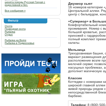
щенята породы Русская Гончая с
Джуниор сьют
родословной и без.
16 номеров категории 
Центральной аллеи. Ря
Все сообщения »
центр с бильярдом, кон
Фильтр
«Супериор» в Большо
Комфортабельный номе
Охота
проживания. Номер с в
Подводная охота
Рыбалка
большой кроватью, расп
Отдых
прихожей с гардеробом.
полный комплект преми
Рыбалка на Волге
халаты.
Рыбалка в Подмосковье
Мельница
Трехуровневая башня, 
вариант размещения д
расположение возле пр
мелочей сервис позволи
насущных проблемах, а
дополнит магическую а
Классик
Коттеджи с номерами к
широкой главной аллеи
живой природы рядом с 
непосредственной близо
барбекю.
Телефон:
8 (800) 500-