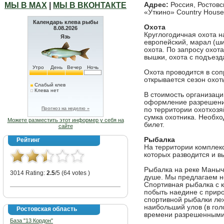
МЫ В МАХ
|
МЫ В ВКОНТАКТЕ
Адрес:
Россия, Ростовс
«Уткино» Country House
Календарь клева рыбы
Охота
8.08.2026
Круглогодичная охота н
Язь
европейский, марал (ши
охота. По запросу охота
вышки, охота с подъезда
Утро
День
Вечер
Ночь
Охота проводится в соп
открывается сезон охот
Слабый клев
Клева нет
В стоимость организаци
оформление разрешени
Прогноз на неделю »
по территории охотхозя
сумка охотника. Необхо
Можете разместить этот информер у себя на
билет.
сайте
Рыбалка
Рейтинг
На территории комплекс
которых разводится и 
Рыбалка на реке Маныч 
3014 Rating:
2.5
/5 (64 votes )
душе. Мы предлагаем не
Спортивная рыбалка с 
побыть наедине с приро
спортивной рыбалки ле
наибольший улов (в гол
Ростовская область
времени разрешенными
База "13 Кордон"