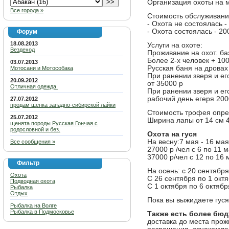
Организация охоты на м
Все города »
Стоимость обслуживания
- Охота не состоялась -
- Охота состоялась - 20
Форум
18.08.2013
Услуги на охоте:
Вездеход
Проживание на охот. базе
Более 2-х человек + 100
03.07.2013
Русская баня на дровах
Мотосани и Мотособака
При ранении зверя и е
20.09.2012
от 35000 р
Отличная одежда.
При ранении зверя и ег
рабочий день егеря 200
27.07.2012
продам щенка западно-сибирской лайки
Стоимость трофея опре
25.07.2012
Ширина лапы от 14 см 4
щенята породы Русская Гончая с
родословной и без.
Охота на гуся
На весну:7 мая - 16 мая
Все сообщения »
27000 р /чел с 6 по 11 
37000 р/чел с 12 по 16 
Фильтр
На осень: с 20 сентября
Охота
С 26 сентября по 1 октя
Подводная охота
С 1 октября по 6 октябр
Рыбалка
Отдых
Пока вы выжидаете гуся,
Рыбалка на Волге
Рыбалка в Подмосковье
Также есть более бюд
доставка до места прож