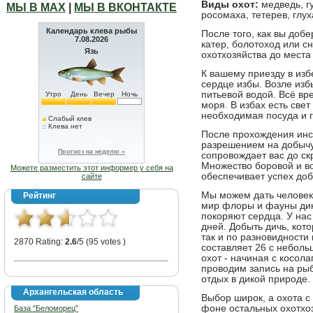
Виды охот:
медведь, гу
МЫ В МАХ
|
МЫ В ВКОНТАКТЕ
росомаха, тетерев, глух
Календарь клева рыбы
После того, как вы добе
7.08.2026
катер, болотоход или с
Язь
охотхозяйства до места
К вашему приезду в изб
сердце избы. Возле изб
питьевой водой. Всё вр
Утро
День
Вечер
Ночь
моря. В избах есть свет
необходимая посуда и г
Слабый клев
Клева нет
После прохождения инст
разрешением на добычу,
Прогноз на неделю »
сопровождает вас до ск
Множество боровой и в
Можете разместить этот информер у себя на
обеспечивает успех доб
сайте
Мы можем дать человек
Рейтинг
мир флоры и фауны дик
покоряют сердца. У нас
дней. Добыть дичь, кот
так и по разновидности
2870 Rating:
2.6
/5 (95 votes )
составляет 26 с неболь
охот - начиная с косол
проводим запись на ры
отдых в дикой природе.
Архангельская область
Выбор широк, а охота с
фоне остальных охотхо
База "Беломорец"