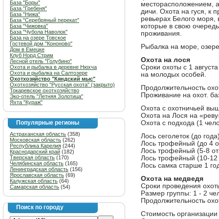
База "Боры"
месторасположением, а
База "Гребеня"
дичи. Охота на гуся, к 
База "Нижа"
ревьерах Белого моря, 
База "Серебряный перекат"
которые в свою очередь
База "Чижовка"
База "Чубола Наволок"
проживания.
База на озере Товское
Гостевой дом "Кононово"
Рыбалка на море, озере
Дом в Емецке
Клуб Норд Стрим
Охота на лося
Лесной отель "Голубино"
Сроки охоты с 1 августа
Охота и рыбалка в деревне Нюхча
Охота и рыбалка на Салтозере
на молодых особей.
Охотхозяйство "Кяндский мыс"
Охотхозяйство "Русская охота" (закрыто)
Продолжительность охот
Токаревское охотхозяйство
Проживание на охот. базе
Эко-отель "Летняя Золотица"
Яхта "Кураж"
Охота с охотничьей вышк
Охота на Лося на «реву»
Популярные регионы
Охота с подхода (1 чело
Астраханская область
(358)
Лось сеголеток (до года
Московская область
(262)
Лось трофейный (до 4 о
Республика Карелия
(244)
Лось трофейный (5-8 от
Краснодарский край
(182)
Тверская область
(170)
Лось трофейный (10-12 
Челябинская область
(165)
Лось самка старше 1 го
Ленинградская область
(156)
Ярославская область
(69)
Охота на медведя
Калужская область
(64)
Сроки проведения охоты
Самарская область
(54)
Размер группы: 1 - 2 че
Продолжительность охо
Поиск по городу
Стоимость организации