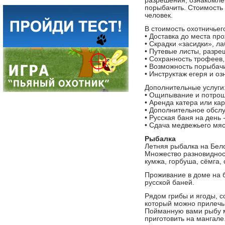
разрешения, ознакомле
порыбачить. Стоимость 
человек.
В стоимость охотничьего
• Доставка до места пр
• Скрадки «засидки», л
• Путевые листы, разр
• Сохранность трофеев,
• Возможность порыбачи
• Инструктаж егеря и о
Дополнительные услуги
• Ощипывание и потрош
• Аренда катера или кар
• Дополнительное обслу
• Русская баня на день 
• Сдача медвежьего мяс
Рыбалка
Летняя рыбалка на Бел
Множество разновидност
кумжа, горбуша, сёмга, с
Проживание в доме на б
русской баней.
Рядом грибы и ягоды, с
который можно прилечь 
Пойманную вами рыбу м
приготовить на мангале