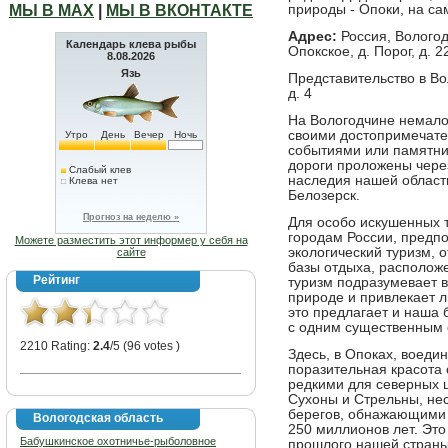
МЫ В МАХ
|
МЫ В ВКОНТАКТЕ
природы - Опоки, на са
Адрес:
Россия, Вологод
Календарь клева рыбы
Опокское, д. Порог, д. 2
8.08.2026
Язь
Представительство в Вол
д. 4
На Вологодчине немало
своими достопримечате
Утро
День
Вечер
Ночь
событиями или памятни
дороги проложены через
Слабый клев
наследия нашей области
Клева нет
Белозерск.
Прогноз на неделю »
Для особо искушенных т
городам России, предп
Можете разместить этот информер у себя на
экологический туризм, 
сайте
базы отдыха, расположе
Рейтинг
туризм подразумевает в
природе и привлекает л
это предлагает и наша 
с одним существенным о
2210 Rating:
2.4
/5 (96 votes )
Здесь, в Опоках, воеди
поразительная красота 
редкими для северных ш
Сухоны и Стрельны, не
берегов, обнажающими 
Вологодская область
250 миллионов лет. Эт
Бабушкинское охотничье-рыболовное
прошлого нашей страны 