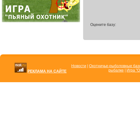
Оцените базу:
Новости
|
Охотничье-рыболовные ба
рыбалке
|
Игра "О
РЕКЛАМА НА САЙТЕ