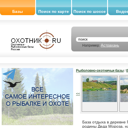
Базы
Поиск по карте
Поиск по шоссе
Водо
Астрахань
Например:
Рыболовно-охотничьи базы
/
<<
База отдыха в деревне 
родины Деда Мороза, н