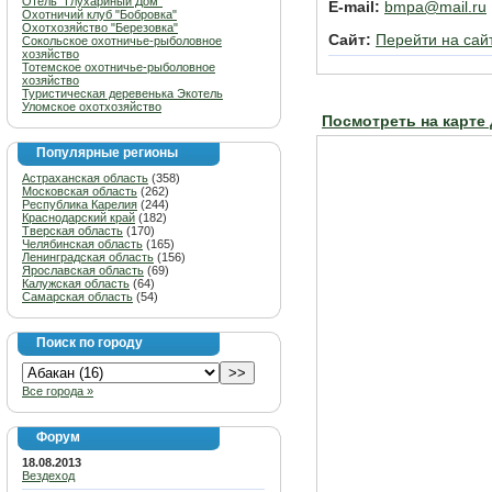
Отель "Глухариный Дом"
E-mail:
bmpa@mail.ru
Охотничий клуб "Бобровка"
Охотхозяйство "Березовка"
Сайт:
Перейти на сай
Сокольское охотничье-рыболовное
хозяйство
Тотемское охотничье-рыболовное
хозяйство
Туристическая деревенька Экотель
Уломское охотхозяйство
Посмотреть на карте
Популярные регионы
Астраханская область
(358)
Московская область
(262)
Республика Карелия
(244)
Краснодарский край
(182)
Тверская область
(170)
Челябинская область
(165)
Ленинградская область
(156)
Ярославская область
(69)
Калужская область
(64)
Самарская область
(54)
Поиск по городу
Все города »
Форум
18.08.2013
Вездеход