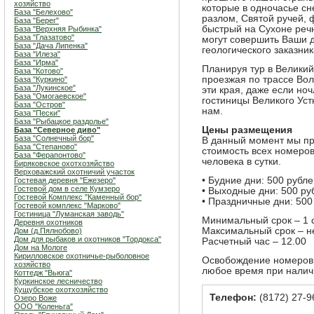
хозяйство
которые в одночасье сн
База "Белехово"
разлом, Святой ручей,
База "Берег"
быстрый на Сухоне речн
База "Верхняя Рыбинка"
База "Глазатово"
могут совершить Ваши д
База "Дача Липенка"
геологического заказник
База "Илеза"
База "Ирма"
Планируя тур в Великий
База "Котово"
проезжая по трассе Вол
База "Куркино"
База "Лукинское"
эти края, даже если но
База "Омогаевское"
гостиницы Великого Уст
База "Остров"
нам.
База "Пески"
База "Рыбацкое раздолье"
Цены размещения
База "Северное диво"
База "Солнечный бор"
В данный момент мы пр
База "Степаново"
стоимость всех номеров
База "Ферапонтово"
человека в сутки.
Биряковское охотхозяйство
Верховажский охотничий участок
• Будние дни: 500 рубле
Гостевая деревня "Ежезеро"
Гостевой дом в селе Кумзеро
• Выходные дни: 500 руб
Гостевой Комплекс "Каменный бор"
• Праздничные дни: 500
Гостевой комплекс "Марково"
Гостиница "Луманская заводь"
Минимальный срок – 1 
Деревня охотников
Максимальный срок – н
Дом (д.Пялнобово)
Дом для рыбаков и охотников "Тордокса"
Расчетный час – 12.00
Дом на Мологе
Кирилловское охотничье-рыболовное
Освобождение номеров д
хозяйство
любое время при налич
Коттедж "Вьюга"
Куркинское лесничество
Кущубское охотхозяйство
Телефон:
(8172) 27-9
Озеро Воже
ООО "Коленьга"