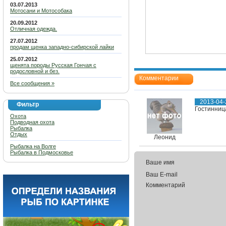
03.07.2013
Мотосани и Мотособака
20.09.2012
Отличная одежда.
27.07.2012
продам щенка западно-сибирской лайки
25.07.2012
щенята породы Русская Гончая с
родословной и без.
Комментарии
Все сообщения »
2013-04-
Фильтр
Гостинница
Охота
Подводная охота
Рыбалка
Отдых
Леонид
Рыбалка на Волге
Рыбалка в Подмосковье
Ваше имя
Ваш E-mail
Комментарий