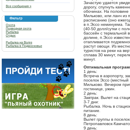
Зачастую удается увид
Все сообщения »
дорогу, спугнуть камен
обочинах. На половине 
Мильково, или ланч из п
Фильтр
расписанию (оно ежегод
в п.Эссо неминуема. Та
Охота
Подводная охота
(40-50 долл/сутки с по
Рыбалка
бассейн с термальной 
Отдых
долине, п.Эссо известе
отапливается подземной
Рыбалка на Волге
Рыбалка в Подмосковье
растут овощи. Из местн
туристов на реки на ве
сплава 30 минут, перел
минут.
Оптимальная програм
1 день:
Встреча в аэропорту, за
поселок Эссо (местный 
Мильково. Вечером при
гостинице, ужин.
2 день:
Завтрак. Вылет на стац
3-7 дни:
Рыбалка. Ночь в стацио
питание.
8 день:
Вылет группы в поселок 
Петропавловск-Камчатс
9 день: