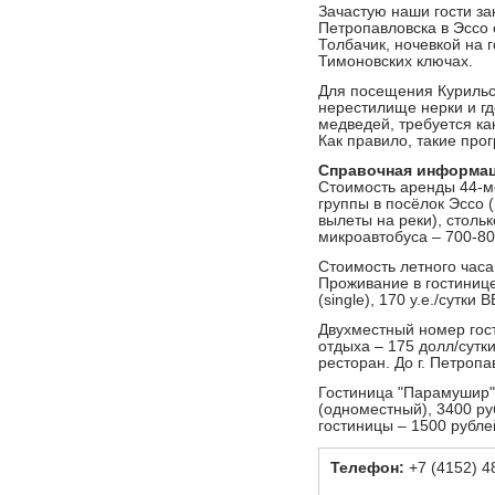
Зачастую наши гости з
Петропавловска в Эссо
Толбачик, ночевкой на 
Тимоновских ключах.
Для посещения Курильск
нерестилище нерки и г
медведей, требуется ка
Как правило, такие пр
Справочная информа
Стоимость аренды 44-ме
группы в посёлок Эссо 
вылеты на реки), столь
микроавтобуса – 700-800
Стоимость летного часа 
Проживание в гостинице 
(single), 170 у.е./сутки B
Двухместный номер гос
отдыха – 175 долл/сутки
ресторан. До г. Петропа
Гостиница "Парамушир" 
(одноместный), 3400 ру
гостиницы – 1500 рубле
Телефон:
+7 (4152) 4