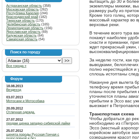
вытащить до 30 и боле
Астраханская область
(358)
экземпляры микижи, вы
Московская область
(262)
размеру рыбу из притоко
Республика Карелия
(244)
Кроме того голец, кото
Краснодарский край
(182)
массовый характер во в
Тверская область
(170)
Челябинская область
(165)
верховье реки.
Ленинградская область
(156)
Ярославская область
(69)
В течение всего тура в
Калужская область
(64)
покажут наиболее удоб
Самарская область
(54)
снасти и приманки, при
ждет прекрасный ужин,
высококвалифицирован
Поиск по городу
За неделю гости, как пр
выводками, белоплечих 
Все города »
полно нерестящейся и 
сплошь истоптаны следа
Форум
Накануне дня вылета б
18.08.2013
телефону время прибыти
Вездеход
планы после прибытия в
уточняются планы авиат
03.07.2013
прибытии в Эссо вас уж
Мотосани и Мотособака
выезжает в Петропавлов
20.09.2012
Отличная одежда.
Транспортная схема
Чтобы добраться до рек
27.07.2012
необходимо из г.Петроп
продам щенка западно-сибирской лайки
Эссо (местный аэропорт
25.07.2012
корейском автобусе зан
щенята породы Русская Гончая с
созерцанием красот пол
родословной и без.