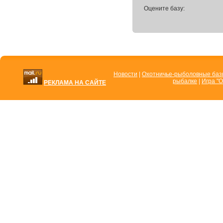
Оцените базу:
Новости
|
Охотничье-рыболовные ба
рыбалке
|
Игра "О
РЕКЛАМА НА САЙТЕ