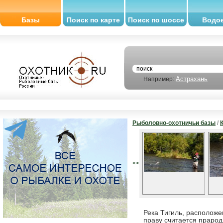
Базы
Поиск по карте
Поиск по шоссе
Водо
Астрахань
Например:
Рыболовно-охотничьи базы
/
<<
Река Тигиль, расположе
праву считается праро