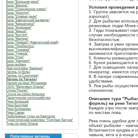
База "Большая река"
База "Вахиль"
Условия проведения 
База "Голыгинское озеро"
1. Группа завозится на 
База "Дзензур"
аэропорт).
База "Еловые дали"
База "Камчатский медведь"
2. Для рыбалки исполь
База "Карымчина"
резиновые лодки Мнев 
База "Кедровая"
3. Гиды показывают наи
База "Кикша"
случае необходимости 
База "Костер"
База "Матера"
безопасностью.
База "Привал" (Камчатский край)
4. Завтрак и ужин орган
База "ПроЛосось"
высококвалифицированн
База "Таловая"
занимается приготовле
База "Тумрок"
База "Утка"
5. Клиенты размещаются
База "Харчино"
6. Кухня размещается в
База рыбака
7. Для освещения лагер
Дом охотника "Банные"
генератор, имеется спу
Лагерь (р.Коль)
Лагерь (р.Сопочная)
8. В лагере современн
Лагерь (р.Тигиль)
удобствами.
Лагеря на реке Жупанова
9. Лов рыбы осуществля
ООО "Верховья Опалы"
спиннингом.
Отель"Геолог"
Охота на озере Копылье
Паратунское охотхозяйство
Описание тура "Рыбал
Река Большая
форель) на реке Тиги
Река Быстрая
Каждое утро после завт
Река Колпакова
по местам лова.
Река Саван
Рыболовные туры на Камчатке
Туристический комплекс "Голубая Лагуна"
Река очень удобна для л
Туры по реке Опала
объект рыбалки – камча
Встречаются кунджа и 
чавыча, кета и в конце 
Популярные регионы