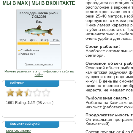
МЫ В МАХ
|
МЫ В ВКОНТАКТЕ
проводится со стациона
расположен в верхнем т
километров выше него 
Календарь клева рыбы
реки 25-40 метров, изо
7.08.2026
чередуются с ямами раз
Язь
Ниже лагеря характер р
глубина возрастают. Пр
незначительно и рыбал
очень удобна для лова, 
Утро
День
Вечер
Ночь
Сроки рыбалки:
Слабый клев
Наиболее оптимальные 
Клева нет
сентября.
Основной объект рыб
Прогноз на неделю »
Основной объект рыбал
Можете разместить этот информер у себя на
камчатская радужная фо
сайте
кунджа и голец поднимаю
кижуч. В день вы сможе
Рейтинг
ниже по течению приоб
нереста, не мешает лов
Рыболовная снасть:
Рыбалка на Камчатке ос
1691 Rating:
2.4
/5 (98 votes )
нахлыст (работают сухи
Продолжительность т
Оптимальная программа 
Камчатский).
Камчатский край
База "Амчигача"
Состав группы: от 4 до 