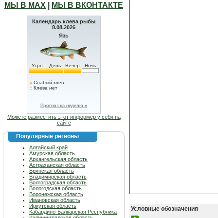
МЫ В МАХ
|
МЫ В ВКОНТАКТЕ
Календарь клева рыбы
8.08.2026
Язь
Утро
День
Вечер
Ночь
Слабый клев
Клева нет
Прогноз на неделю »
Можете разместить этот информер у себя на
сайте
Популярные регионы
Алтайский край
Амурская область
Архангельская область
Астраханская область
Брянская область
Владимирская область
Волгоградская область
Вологодская область
Воронежская область
Ивановская область
Иркутская область
Условные обозначения
Кабардино-Балкарская Республика
Калининградская область