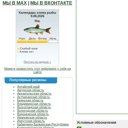
МЫ В МАХ
|
МЫ В ВКОНТАКТЕ
Календарь клева рыбы
9.08.2026
Язь
Утро
День
Вечер
Ночь
Слабый клев
Клева нет
Прогноз на неделю »
Можете разместить этот информер у себя на
сайте
Популярные регионы
Алтайский край
Амурская область
Архангельская область
Астраханская область
Брянская область
Владимирская область
Волгоградская область
Вологодская область
Воронежская область
Ивановская область
Иркутская область
Условные обозначения
Кабардино-Балкарская Республика
Калининградская область