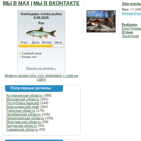
МЫ В МАХ
|
МЫ В ВКОНТАКТЕ
Эко-отель
Тел:
+7 (49
Архангель
Календарь клева рыбы
8.08.2026
Язь
Рыбалка
Елец
Кумжа
Отдых
Экскурсии
Утро
День
Вечер
Ночь
Слабый клев
Клева нет
Прогноз на неделю »
Можете разместить этот информер у себя на
сайте
Популярные регионы
Астраханская область
(358)
Московская область
(262)
Республика Карелия
(244)
Краснодарский край
(182)
Тверская область
(170)
Челябинская область
(165)
Ленинградская область
(156)
Ярославская область
(69)
Калужская область
(64)
Самарская область
(54)