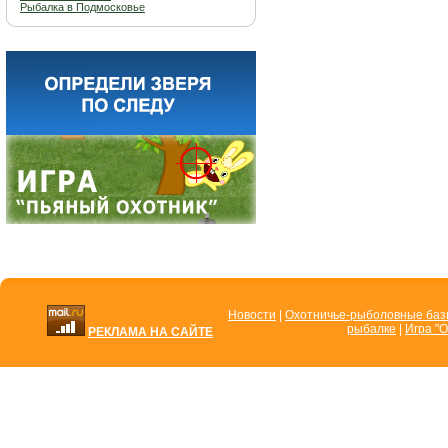
Рыбалка в Подмосковье
Новости
|
Охотничье-рыболовные ба
рыбалке
|
Игра "О
РЕКЛАМА НА САЙТЕ