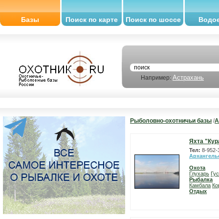
Базы
Поиск по карте
Поиск по шоссе
Водо
Астрахань
Например:
Рыболовно-охотничьи базы
/
А
Яхта "Кур
Тел:
8-952-
Архангель
Охота
Глухарь
Гу
Рыбалка
Камбала
Ко
Отдых