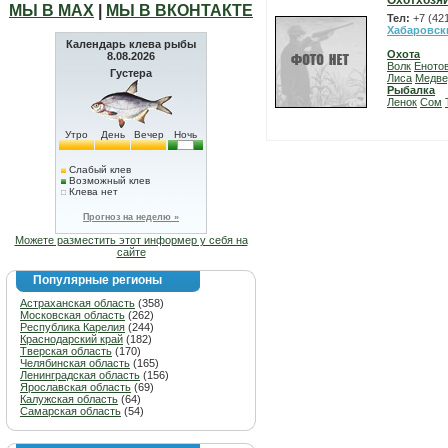
Охотхозяй
МЫ В МАХ
|
МЫ В ВКОНТАКТЕ
Тел:
+7 (42
Хабаровск
Календарь клева рыбы
Охота
8.08.2026
Волк
Еното
Густера
Лиса
Медве
Рыбалка
Ленок
Сом
Утро
День
Вечер
Ночь
Слабый клев
Возможный клев
Клева нет
Прогноз на неделю »
Можете разместить этот информер у себя на
сайте
Популярные регионы
Астраханская область
(358)
Московская область
(262)
Республика Карелия
(244)
Краснодарский край
(182)
Тверская область
(170)
Челябинская область
(165)
Ленинградская область
(156)
Ярославская область
(69)
Калужская область
(64)
Самарская область
(54)