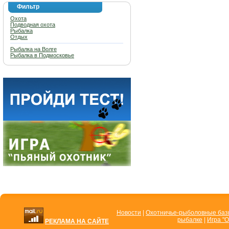
Фильтр
Охота
Подводная охота
Рыбалка
Отдых
Рыбалка на Волге
Рыбалка в Подмосковье
Новости
|
Охотничье-рыболовные ба
рыбалке
|
Игра "О
РЕКЛАМА НА САЙТЕ