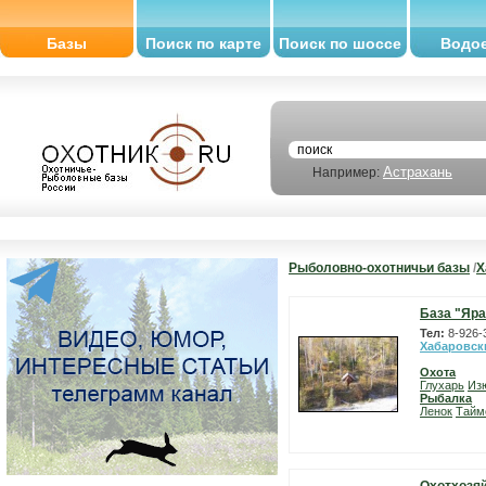
Базы
Поиск по карте
Поиск по шоссе
Водо
Астрахань
Например:
Рыболовно-охотничьи базы
/
Х
База "Яра
Тел:
8-926-
Хабаровск
Охота
Глухарь
Из
Рыбалка
Ленок
Тайм