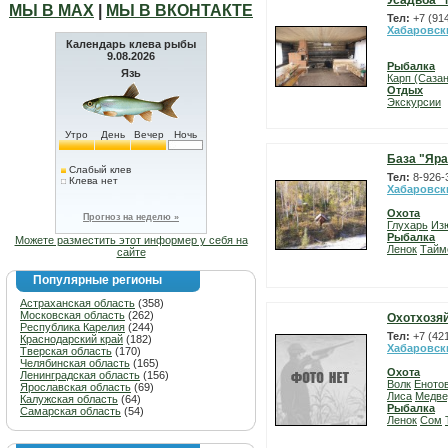
Усадьба 
МЫ В МАХ
|
МЫ В ВКОНТАКТЕ
Тел:
+7 (91
Хабаровск
Календарь клева рыбы
9.08.2026
Рыбалка
Язь
Карп (Сазан
Отдых
Экскурсии
Утро
День
Вечер
Ночь
База "Яра
Слабый клев
Тел:
8-926-
Клева нет
Хабаровск
Охота
Прогноз на неделю »
Глухарь
Из
Рыбалка
Можете разместить этот информер у себя на
Ленок
Тайм
сайте
Популярные регионы
Астраханская область
(358)
Московская область
(262)
Охотхозяй
Республика Карелия
(244)
Тел:
+7 (42
Краснодарский край
(182)
Хабаровск
Тверская область
(170)
Челябинская область
(165)
Охота
Ленинградская область
(156)
Волк
Еното
Ярославская область
(69)
Лиса
Медве
Калужская область
(64)
Рыбалка
Самарская область
(54)
Ленок
Сом