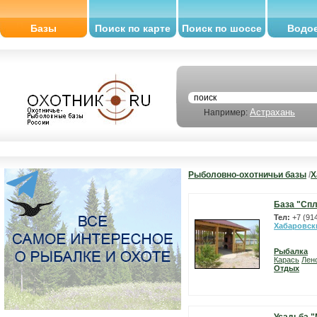
Базы
Поиск по карте
Поиск по шоссе
Водо
Астрахань
Например:
Рыболовно-охотничьи базы
/
Х
База "Спл
Тел:
+7 (91
Хабаровск
Рыбалка
Карась
Лен
Отдых