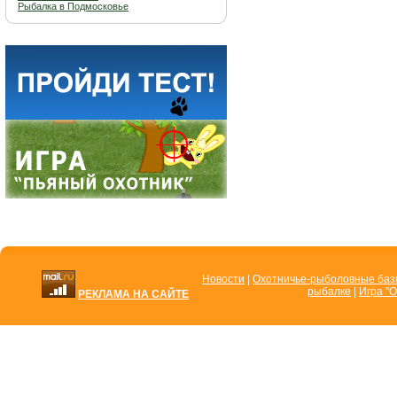
Рыбалка в Подмосковье
Новости
|
Охотничье-рыболовные ба
рыбалке
|
Игра "О
РЕКЛАМА НА САЙТЕ