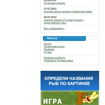
20.09.2012
Отличная одежда.
27.07.2012
продам щенка западно-сибирской лайки
25.07.2012
щенята породы Русская Гончая с
родословной и без.
Все сообщения »
Фильтр
Охота
Подводная охота
Рыбалка
Отдых
Рыбалка на Волге
Рыбалка в Подмосковье