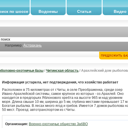
оиск по шоссе
Водоемы
Статьи
Видео
Астрахань
Например:
боловно-охотничьи базы
/
Читинская область
/ Арахлейский дом рыболов
Информация устарела, нет подтверждения, что хозяйство работает
Расположен в 75 километрах от г.Читы, в селе Преображенка, среди озер
Ивано-Арахлейской системы, самое крупное из которых - оз.Арахлей. Оно
находится в предгорьях Яблонового хребта на высоте 965 м над уровнем
моря. Длина свыше 10 км, ширина до 5 км, глубина местами превышает 17 м
Богатая рыбалка. В лесах много ягод и грибов. Имеется 7 домов рыболова н
50 мест. Проезд: автотранспортом из г.Читы.
Организация:
Военно-охотничье общество ЗабВО