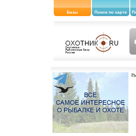
Базы
Поиск по карте
П
Ры