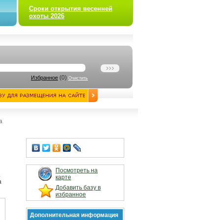
Сроки открытия весенней
охоты 2026
(
0
)
Избранное
Очистить
а
Посмотреть на
.
карте
а
Добавить базу в
избранное
Дополнительная информация