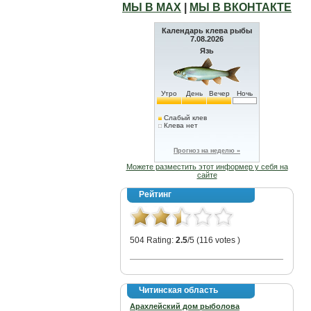
МЫ В МАХ
|
МЫ В ВКОНТАКТЕ
Календарь клева рыбы
7.08.2026
Язь
Утро
День
Вечер
Ночь
Слабый клев
Клева нет
Прогноз на неделю »
Можете разместить этот информер у себя на
сайте
Рейтинг
504 Rating:
2.5
/5 (116 votes )
Читинская область
Арахлейский дом рыболова