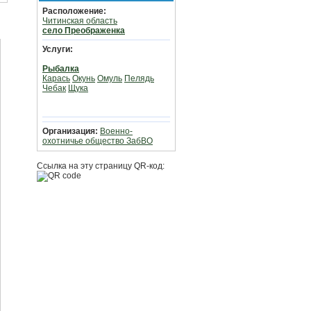
Расположение:
Читинская область
село Преображенка
Услуги:
Рыбалка
Карась
Окунь
Омуль
Пелядь
Чебак
Щука
Организация:
Военно-
охотничье общество ЗабВО
Ссылка на эту страницу QR-код: