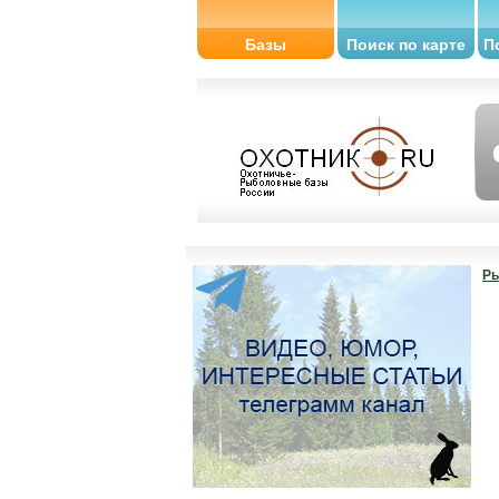
Базы
Поиск по карте
П
Ры