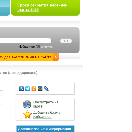
Сроки открытия весенней
охоты 2026
(
0
)
Избранное
Очистить
ство (ликвидировано)
Посмотреть на
карте
Добавить базу в
избранное
Дополнительная информация