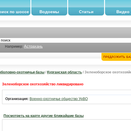
оиск по шоссе
Водоемы
Статьи
Видео
Астрахань
Например:
боловно-охотничьи базы
/
Курганская область
/ Зеленоборское охотхозяй
Зеленоборское охотхозяйство ликвидировано
Организация:
Военно-охотничье общество УрВО
Посмотреть на карте другие ближайшие базы