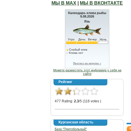
МЫ В МАХ
|
МЫ В ВКОНТАКТЕ
Календарь клева рыбы
9.08.2026
Язь
Утро
День
Вечер
Ночь
Слабый клев
Клева нет
Прогноз на неделю »
Можете разместить этот информер у себя на
сайте
Рейтинг
477 Rating:
2.3
/5 (116 votes )
Курганская область
База "Притобольный"