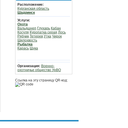
Расположение:
Курганская область
Шадринск
Услуги:
Охота
Вальдшнеп
Глухарь
Кабан
Косуля
Куропатка серая
Лось
Рябчик
Тетерев
Утка
Чирок
Шилохвость
Рыбалка
Карась
Щука
Организация:
Военно-
охотничье общество УрВО
Ссылка на эту страницу QR-код: