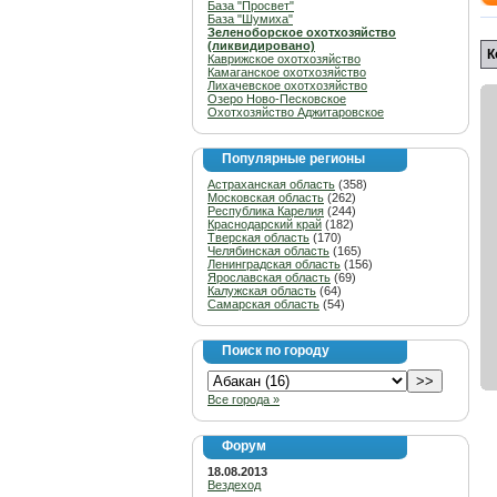
База "Просвет"
База "Шумиха"
Зеленоборское охотхозяйство
(ликвидировано)
К
Каврижское охотхозяйство
Камаганское охотхозяйство
Лихачевское охотхозяйство
Озеро Ново-Песковское
Охотхозяйство Аджитаровское
Популярные регионы
Астраханская область
(358)
Московская область
(262)
Республика Карелия
(244)
Краснодарский край
(182)
Тверская область
(170)
Челябинская область
(165)
Ленинградская область
(156)
Ярославская область
(69)
Калужская область
(64)
Самарская область
(54)
Поиск по городу
Все города »
Форум
18.08.2013
Вездеход