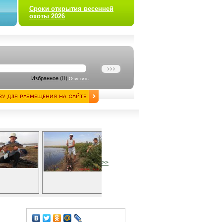
Сроки открытия весенней
охоты 2026
(
0
)
Избранное
Очистить
>>