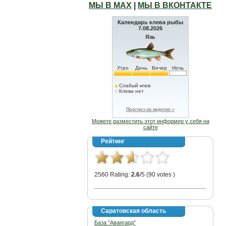
МЫ В МАХ
|
МЫ В ВКОНТАКТЕ
Календарь клева рыбы
7.08.2026
Язь
Утро
День
Вечер
Ночь
Слабый клев
Клева нет
Прогноз на неделю »
Можете разместить этот информер у себя на
сайте
Рейтинг
2560 Rating:
2.6
/5 (90 votes )
Саратовская область
База "Авангард"