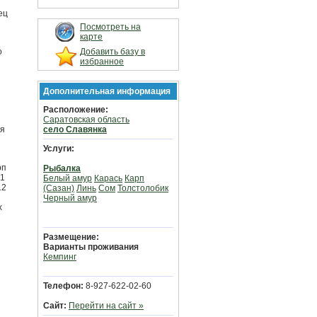
ец
Посмотреть на
карте
о
Добавить базу в
избранное
Дополнительная информация
Расположение:
Саратовская область
ся
село Славянка
Услуги:
рп
Рыбалка
 1
Белый амур
Карась
Карп
12
(Сазан)
Линь
Сом
Толстолобик
Черный амур
х
Размещение:
Варианты проживания
Кемпинг
Телефон:
8-927-622-02-60
Сайт:
Перейти на сайт »