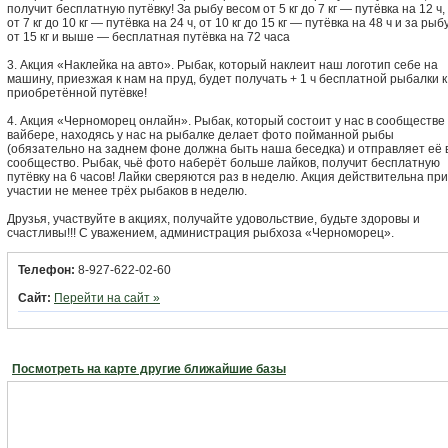
получит бесплатную путёвку! За рыбу весом от 5 кг до 7 кг — путёвка на 12 ч,
от 7 кг до 10 кг — путёвка на 24 ч, от 10 кг до 15 кг — путёвка на 48 ч и за рыб
от 15 кг и выше — бесплатная путёвка на 72 часа
3. Акция «Наклейка на авто». Рыбак, который наклеит наш логотип себе на
машину, приезжая к нам на пруд, будет получать + 1 ч бесплатной рыбалки к
приобретённой путёвке!
4. Акция «Черноморец онлайн». Рыбак, который состоит у нас в сообществе 
вайбере, находясь у нас на рыбалке делает фото пойманной рыбы
(обязательно на заднем фоне должна быть наша беседка) и отправляет её 
сообщество. Рыбак, чьё фото наберёт больше лайков, получит бесплатную
путёвку на 6 часов! Лайки сверяются раз в неделю. Акция действительна при
участии не менее трёх рыбаков в неделю.
Друзья, участвуйте в акциях, получайте удовольствие, будьте здоровы и
счастливы!!! С уважением, администрация рыбхоза «Черноморец».
Телефон:
8-927-622-02-60
Сайт:
Перейти на сайт »
Посмотреть на карте другие ближайшие базы