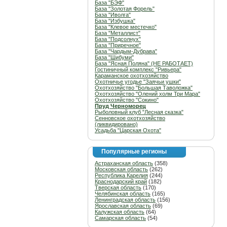
База "БЭФ"
База "Золотая Форель"
База "Иволга"
База "Избушка"
База "Клевое местечко"
База "Металлист"
База "Подсолнух"
База "Приречное"
База "Чардым-Дубрава"
База "Шибуми"
База "Ясная Поляна" (НЕ РАБОТАЕТ)
Гостиничный комплекс "Ривьера"
Караманское охотхозяйство
Охотничье угодье "Заячьи ушки"
Охотхозяйство "Большая Таволожка"
Охотхозяйство "Олений холм Три Мара"
Охотхозяйство "Сокино"
Пруд Черноморец
Рыболовный клуб "Лесная сказка"
Сенновское охотхозяйство
(ликвидировано)
Усадьба "Царская Охота"
Популярные регионы
Астраханская область
(358)
Московская область
(262)
Республика Карелия
(244)
Краснодарский край
(182)
Тверская область
(170)
Челябинская область
(165)
Ленинградская область
(156)
Ярославская область
(69)
Калужская область
(64)
Самарская область
(54)