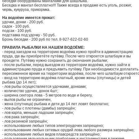
беседки оборудованы мангалами для шашлыка.
Беседка и мангал бесплатно!!! Также всегда в продаже есть уголь, розжиг,
червь, кукуруза, прикормка.
На водоёме имеется прокат:
удочки, донки - 200 руб.
садок - 100 руб.
подсак - 100 руб.
подставка под удочку - 50 руб.
Бронь беседки - 200 руб по тел. 8-927-622-02-60
ПРАВИЛА РЫБАЛКИ НА НАШЕМ ВОДОЁМЕ:
- перед заездом на территорию водоёма нужно пройти в администрацию
пруда, где вы приобретёте путёвку. После чего откроется шлагбаум и вы
проедете. Путёвку нужно сохранить до окончания рыбалки;
- после рыбалки, перед выездом из территории водоёма, нужно зайти в
администрацию пруда и предъявить путёвку. При необходимости доплатить
пересиженное время на территории водоёма, после чего шлагбаум откроетс
- вход на территорию водоёма платный, кроме жены (спутницы) и детей
рыбака (до 14 лет);
- лов рыбы осуществляется удочками, донками;
- количество удочек, донок 4шт;
- ширина сектора лова - 5 метров по воде и берегу,
- вылов рыбы не ограничен,
- жена (спутница) рыбака и дети до 14 лет ловят бесплатно;
- лов рыбы с плотины (дамбы) запрещён;
- лов карпа, меньше ладошки запрещён;
- лов рака запрещён;
- лов резинкой запрещён;
- использование любых типов электроудочек запрещено;
- использование любых сетевых орудий лова любого размера запрещёно;
- использование любых видов плавсредств запрещёно;
- пользование музыкальными приборами и инструментами в режиме