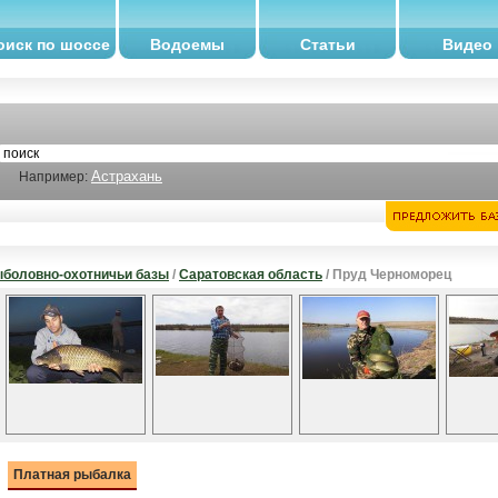
оиск по шоссе
Водоемы
Статьи
Видео
Астрахань
Например:
боловно-охотничьи базы
/
Саратовская область
/ Пруд Черноморец
Платная рыбалка