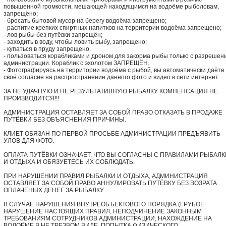
повышенной громкости, мешающей находящимся на водоёме рыболовам,
запрещёно;
- бросать бытовой мусор на берегу водоёма запрещено;
- распитие крепких спиртных напитков на территории водоёма запрещено;
- лов рыбы без путёвки запрещён;
- заходить в воду, чтобы ловить рыбу, запрещено;
- купаться в пруду запрещено.
- пользоваться корабликами и дроном для закорма рыбы только с разрешен
администрации. Кораблик с эхолотом ЗАПРЕЩЁН.
- Фотографируясь на территории водоёма с рыбой, вы автоматически даёте
своё согласие на распространение данного фото и видео в сети интернет.
ЗА НЕ УДАЧНУЮ И НЕ РЕЗУЛЬТАТИВНУЮ РЫБАЛКУ КОМПЕНСАЦИЯ НЕ
ПРОИЗВОДИТСЯ!!!
АДМИНИСТРАЦИЯ ОСТАВЛЯЕТ ЗА СОБОЙ ПРАВО ОТКАЗАТЬ В ПРОДАЖЕ
ПУТЁВКИ БЕЗ ОБЪЯСНЕНИЯ ПРИЧИНЫ.
КЛИЕТ ОБЯЗАН ПО ПЕРВОЙ ПРОСЬБЕ АДМИНИСТРАЦИИ ПРЕДЪЯВИТЬ
УЛОВ ДЛЯ ФОТО.
ОПЛАТА ПУТЁВКИ ОЗНАЧАЕТ, ЧТО ВЫ СОГЛАСНЫ С ПРАВИЛАМИ РЫБАЛК
И ОТДЫХА И ОБЯЗУЕТЕСЬ ИХ СОБЛЮДАТЬ.
ПРИ НАРУШЕНИИ ПРАВИЛ РЫБАЛКИ И ОТДЫХА, АДМИНИСТРАЦИЯ
ОСТАВЛЯЕТ ЗА СОБОЙ ПРАВО АННУЛИРОВАТЬ ПУТЁВКУ БЕЗ ВОЗРАТА
ОПЛАЧЕНЫХ ДЕНЕГ ЗА РЫБАЛКУ.
В СЛУЧАЕ НАРУШЕНИЯ ВНУТРЕОБЪЕКТОВОГО ПОРЯДКА (ГРУБОЕ
НАРУШЕНИЕ НАСТОЯЩИХ ПРАВИЛ, НЕПОДЧИНЕНИЕ ЗАКОННЫМ
ТРЕБОВАНИЯМ СОТРУДНИКОВ АДМИНИСТРАЦИИ, НАХОЖДЕНИЕ НА
ВОДОЁМЕ В НЕ ТРЕЗВОМ ВИДЕ, ПОПЫТКА ФИЗИЧЕСКОГО