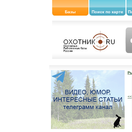
Базы
Поиск по карте
П
Ры
<<