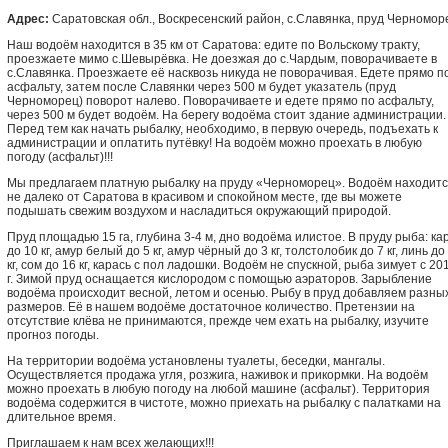
Адрес:
Саратовская обл., Воскресенский район, с.Славянка, пруд Черномор
Наш водоём находится в 35 км от Саратова: едите по Вольскому тракту,
проезжаете мимо с.Шевырёвка. Не доезжая до с.Чардым, поворачиваете в
с.Славянка. Проезжаете её насквозь никуда не поворачивая. Едете прямо п
асфальту, затем после Славянки через 500 м будет указатель (пруд
Черноморец) поворот налево. Поворачиваете и едете прямо по асфальту,
через 500 м будет водоём. На берегу водоёма стоит здание администрации.
Перед тем как начать рыбалку, необходимо, в первую очередь, подъехать к
администрации и оплатить путёвку! На водоём можно проехать в любую
погоду (асфальт)!!!
Мы предлагаем платную рыбалку на пруду «Черноморец». Водоём находит
не далеко от Саратова в красивом и спокойном месте, где вы можете
подышать свежим воздухом и насладиться окружающий природой.
Пруд площадью 15 га, глубина 3-4 м, дно водоёма илистое. В пруду рыба: ка
до 10 кг, амур белый до 5 кг, амур чёрный до 3 кг, толстолобик до 7 кг, линь до
кг, сом до 16 кг, карась с пол ладошки. Водоём не спускной, рыба зимует с 20
г. Зимой пруд оснащается кислородом с помощью аэраторов. Зарыбление
водоёма происходит весной, летом и осенью. Рыбу в пруд добавляем разны
размеров. Её в нашем водоёме достаточное количество. Претензии на
отсутствие клёва не принимаются, прежде чем ехать на рыбалку, изучите
прогноз погоды.
На территории водоёма установлены туалеты, беседки, мангалы.
Осуществляется продажа угля, розжига, наживок и прикормки. На водоём
можно проехать в любую погоду на любой машине (асфальт). Территория
водоёма содержится в чистоте, можно приехать на рыбалку с палатками на
длительное время.
Приглашаем к нам всех желающих!!!