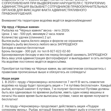
СОПРОТИВЛЕНИЯ ПРИ ВЫДВОРЕНИИ НАРУШИТЕЛЯ С ТЕРРИТОРИИ)
АДМИНИСТРАЦИЯ ВЫЗЫВАЕТ СОТРУДНИКОВ ПРАВООХРАНИТЕЛЬНЫХ
ОРГАНОВ ДЛЯ ФИКСАЦИИ ФАКТА АДМИНИСТРАТИВНОГО
ПРАВОНАРУШЕНИЯ.
Внимание! На территории водоёма ведётся видеонаблюдение!
Vip пруд «Чёрные камни»
Рыбалка на "Чёрных камнях" весна - лето 2020г.
Цена: 1 час - 500 руб, минимум 2 часа ловли
Количество удочек (спиннинг) 2 шт.
Вылов рыбы: карпа,белого амура и форели не ограничен.
Забирать рыбу веслоноса любого веса ЗАПРЕЩЕНО!
Беседка и мангал бесплатные
Бронь беседки - 300 руб. по тел 8-927-622-02-60
Бронированную беседку и мостик перед беседкой занимать ЗАПРЕЩЕНО!
Весь ваш улов администрация фотографирует и выкладывает в сеть интерн
На водоёме постоянно ведётся видеосъёмка.
Приобретая патёвку на Чёрные камни, вы автоматически соглашаетесь с
правилами прописанные выше и обязуетесь их соблюдать!
Наши акции
1. В 2020 г. пруду «Черноморец» исполняется 7 лет!!! В честь семилетия
водоёма на пруду будет проходить акция « 7-я путёвка бесплатная». Кажды
рыбак, который накопит 6 путёвок, 7-ю получит бесплатно! Путёвки должны
быть все одинаковые по времени рыбалки, иметь один номер машины и
печать! На какое время были выписаны путёвки, такое же время получаете
бесплатно!
2. На пруду «Черноморец» продолжает действовать акция «Подари
сопернику жизнь». Рыбак, который бережно поймает рыбу и отпустит её,