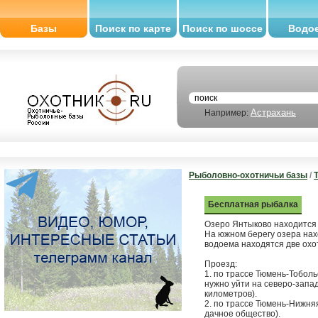
Базы
Поиск по карте
Поиск по шоссе
Водо
Астрахань
Например:
Рыболовно-охотничьи базы
/
Бесплатная рыбалка
Озеро Янтыково находится 
На южном берегу озера нах
водоема находятся две охо
Проезд:
1. по трассе Тюмень-Тоболь
нужно уйти на северо-запа
километров).
2. по трассе Тюмень-Нижняя
дачное общество).