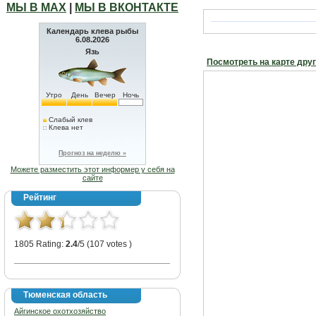
МЫ В МАХ
|
МЫ В ВКОНТАКТЕ
Календарь клева рыбы
6.08.2026
Язь
Посмотреть на карте дру
Утро
День
Вечер
Ночь
Слабый клев
Клева нет
Прогноз на неделю »
Можете разместить этот информер у себя на
сайте
Рейтинг
1805 Rating:
2.4
/5 (107 votes )
Тюменская область
Айгинское охотхозяйство