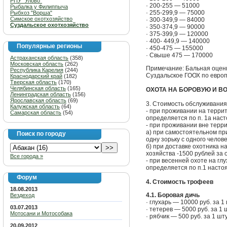
РПУ "Улово"
· 200-255 — 51000
Рыбалка у Филиппыча
· 255-299,9 — 75000
Рыбхоз "Ворша"
Симское охотхозяйство
· 300-349,9 — 84000
Суздальское охотхозяйство
· 350-374,9 — 90000
· 375-399,9 — 120000
· 400- 449,9 — 140000
Популярные регионы
· 450-475 — 155000
· Свыше 475 — 170000
Астраханская область
(358)
Московская область
(262)
Примечание: Бальная оцен
Республика Карелия
(244)
Суздальское ГООХ по европ
Краснодарский край
(182)
Тверская область
(170)
Челябинская область
(165)
ОХОТА НА БОРОВУЮ И 
Ленинградская область
(156)
Ярославская область
(69)
3. Стоимость обслуживания
Калужская область
(64)
- при проживании на терри
Самарская область
(54)
определяется по п. 1а нас
- при проживании вне терр
а) при самостоятельном пр
Поиск по городу
одну зорьку с одного челове
б) при доставке охотника н
хозяйства -1500 рублей за о
Все города »
- при весенней охоте на гл
определяется по п.1 насто
Форум
4. Стоимость трофеев
18.08.2013
4.1. Боровая дичь
Вездеход
· глухарь — 10000 руб. за 1 
03.07.2013
· тетерев — 5000 руб. за 1 
Мотосани и Мотособака
· рябчик — 500 руб. за 1 шту
20.09.2012