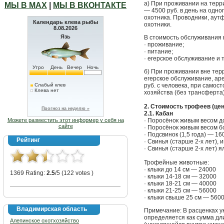
а) При проживании на терр
МЫ В МАХ
|
МЫ В ВКОНТАКТЕ
— 4500 руб. в день на одног
охотника. Проводники, аут
Календарь клева рыбы
охотники.
8.08.2026
Язь
В стоимость обслуживания 
· проживание;
· питание;
· егерское обслуживание и 
Утро
День
Вечер
Ночь
б) При проживании вне тер
егерское обслуживание, ар
Слабый клев
руб. с человека, при само
Клева нет
хозяйства (без трансферта)
2. Стоимость трофеев (це
Прогноз на неделю »
2.1. Кабан
Можете разместить этот информер у себя на
· Поросёнок живым весом до
сайте
· Поросёнок живым весом бо
· Подсвинок (1,5 года) — 16
Рейтинг
· Свинья (старше 2-х лет),
· Свинья (старше 2-х лет) 
Трофейные животные:
· клыки до 14 см — 24000
1369 Rating:
2.5
/5 (122 votes )
· клыки 14-18 см — 32000
· клыки 18-21 см — 40000
· клыки 21-25 см — 56000
· клыки свыше 25 см — 560
Владимирская область
Примечание: В расценках у
определяется как сумма дл
Алепинское охотхозяйство