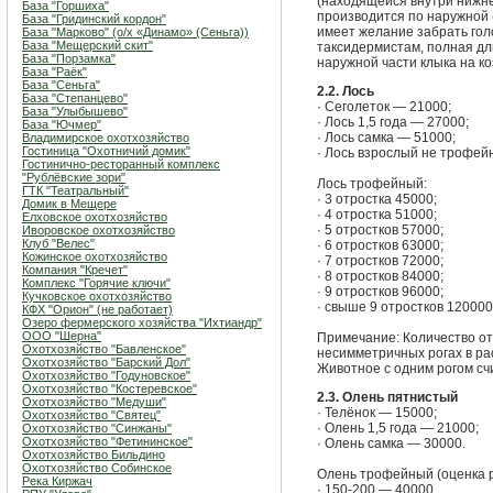
(находящейся внутри нижне
База "Горшиха"
производится по наружной (
База "Гридинский кордон"
имеет желание забрать го
База "Марково" (о/х «Динамо» (Сеньга))
База "Мещерский скит"
таксидермистам, полная д
База "Порзамка"
наружной части клыка на к
База "Раёк"
База "Сеньга"
2.2. Лось
База "Степанцево"
· Сеголеток — 21000;
База "Улыбышево"
· Лось 1,5 года — 27000;
База "Ючмер"
· Лось самка — 51000;
Владимирское охотхозяйство
Гостиница "Охотничий домик"
· Лось взрослый не трофей
Гостинично-ресторанный комплекс
"Рублёвские зори"
Лось трофейный:
ГТК "Театральный"
· 3 отростка 45000;
Домик в Мещере
· 4 отростка 51000;
Елховское охотхозяйство
· 5 отростков 57000;
Иворовское охотхозяйство
Клуб "Велес"
· 6 отростков 63000;
Кожинское охотхозяйство
· 7 отростков 72000;
Компания "Кречет"
· 8 отростков 84000;
Комплекс "Горячие ключи"
· 9 отростков 96000;
Кучковское охотхозяйство
· свыше 9 отростков 120000
КФХ "Орион" (не работает)
Озеро фермерского хозяйства "Ихтиандр"
ООО "Шерна"
Примечание: Количество от
Охотхозяйство "Бавленское"
несимметричных рогах в ра
Охотхозяйство "Барский Дол"
Животное с одним рогом сч
Охотхозяйство "Годуновское"
Охотхозяйство "Костеревское"
2.3. Олень пятнистый
Охотхозяйство "Медуши"
· Телёнок — 15000;
Охотхозяйство "Святец"
· Олень 1,5 года — 21000;
Охотхозяйство "Синжаны"
Охотхозяйство "Фетининское"
· Олень самка — 30000.
Охотхозяйство Бильдино
Охотхозяйство Собинское
Олень трофейный (оценка р
Река Киржач
· 150-200 — 40000