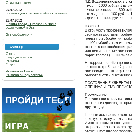
4.2. Водоплавающая, луго
Отличная одежда.
· гусь — 1000 руб. за 1 штук
· утка всех пород — 300 руб
27.07.2012
продам щенка западно-сибирской лайки
· вальдшнеп — 100 руб. за 
· фазан — 1000 руб. за 1 ш
25.07.2012
щенята породы Русская Гончая с
ВАЖНО!
родословной и без.
В стоимость трофеев включ
стоимость доставки трофее
Все сообщения »
первичной обработки трофе
— 100 рублей за одну штук
Фильтр
охотника (не сообщение ра
или невыполнение распоря
Охота
порче трофея) — 100% от 
Подводная охота
Рыбалка
Некорректное обращение с
Отдых
законных требований, равн
распорядка — штраф 10000 
Рыбалка на Волге
Рыбалка в Подмосковье
обязательств и выселение 
ПОСТОЯННЫЕ КЛИЕНТЫ 
СПЕЦИАЛЬНОМУ ПРЕЙСКУ
Проживание
Проживание в лесу на терр
охотничьих домика, которы
друг от друга.
Первый дом расположен на
зал, кухню, одну спальню н
Имеется возможность допол
второго и первого этажа. Д
этаже. Спутниковое телеви