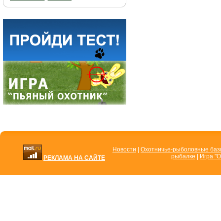
Новости
|
Охотничье-рыболовные ба
рыбалке
|
Игра "О
РЕКЛАМА НА САЙТЕ