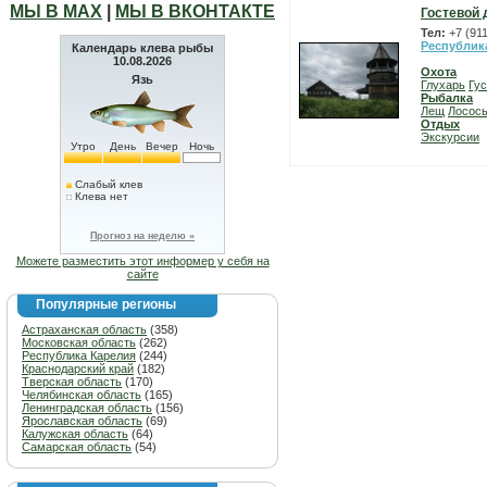
МЫ В МАХ
|
МЫ В ВКОНТАКТЕ
Гостевой 
Тел:
+7 (91
Республик
Календарь клева рыбы
10.08.2026
Охота
Язь
Глухарь
Гу
Рыбалка
Лещ
Лосос
Отдых
Экскурсии
Утро
День
Вечер
Ночь
Слабый клев
Клева нет
Прогноз на неделю »
Можете разместить этот информер у себя на
сайте
Популярные регионы
Астраханская область
(358)
Московская область
(262)
Республика Карелия
(244)
Краснодарский край
(182)
Тверская область
(170)
Челябинская область
(165)
Ленинградская область
(156)
Ярославская область
(69)
Калужская область
(64)
Самарская область
(54)