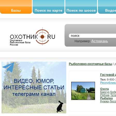
Базы
Поиск по карте
Поиск по шоссе
Водо
Астрахань
Например:
Рыболовно-охотничьи базы
/ 
Гостевой 
Тел:
8-800-
Республик
Охота
Барсук
Боб
Рябчик
Тет
Рыбалка
Кумжа
Лосо