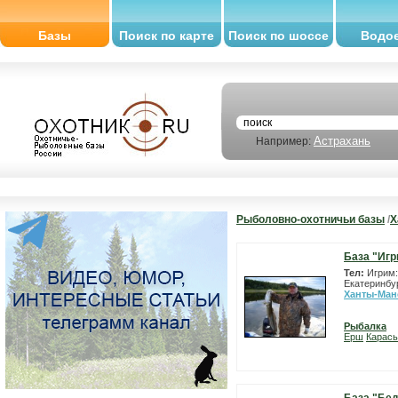
Базы
Поиск по карте
Поиск по шоссе
Водо
Астрахань
Например:
Рыболовно-охотничьи базы
/
Х
База "Игр
Тел:
Игрим:
Екатеринбур
Ханты-Ман
Рыбалка
Ерш
Карась