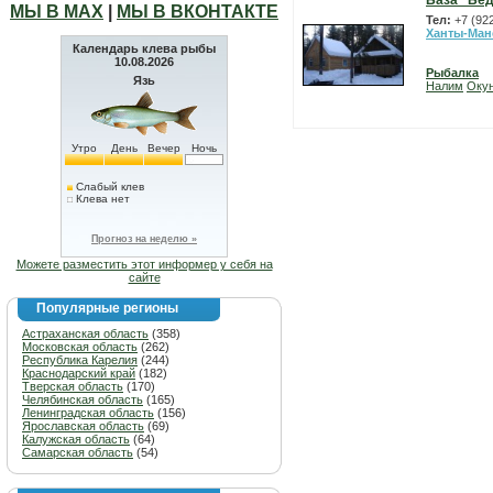
База "Бе
МЫ В МАХ
|
МЫ В ВКОНТАКТЕ
Тел:
+7 (92
Ханты-Ман
Календарь клева рыбы
10.08.2026
Рыбалка
Язь
Налим
Оку
Утро
День
Вечер
Ночь
Слабый клев
Клева нет
Прогноз на неделю »
Можете разместить этот информер у себя на
сайте
Популярные регионы
Астраханская область
(358)
Московская область
(262)
Республика Карелия
(244)
Краснодарский край
(182)
Тверская область
(170)
Челябинская область
(165)
Ленинградская область
(156)
Ярославская область
(69)
Калужская область
(64)
Самарская область
(54)