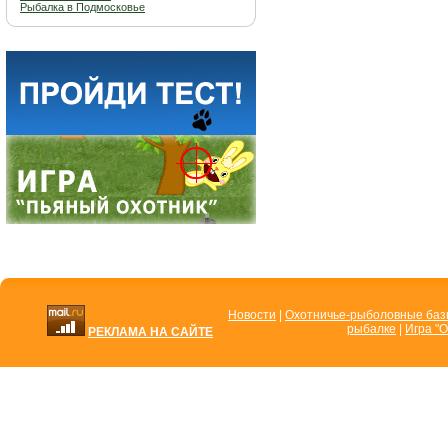
Рыбалка в Подмосковье
Новости
|
Охотничье-рыболовные ба
рыбалке
|
Игра "О
РЕКЛАМА НА САЙТЕ