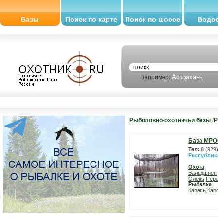
Базы
Поиск по карте
Поиск по шоссе
Водо
Астрахань
Например:
Рыболовно-охотничьи базы
/
Р
База МРО
Тел:
8 (929
Республик
Охота
Вальдшнеп
Олень
Пер
Рыбалка
Карась
Карп