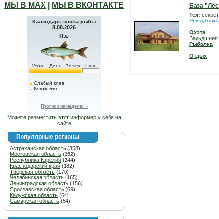
МЫ В МАХ
|
МЫ В ВКОНТАКТЕ
База "Ле
Тел:
секрет
Республик
Календарь клева рыбы
8.08.2026
Охота
Язь
Вальдшнеп
Рыбалка
Отдых
Утро
День
Вечер
Ночь
Слабый клев
Клева нет
Прогноз на неделю »
Можете разместить этот информер у себя на
сайте
Популярные регионы
Астраханская область
(358)
Московская область
(262)
Республика Карелия
(244)
Краснодарский край
(182)
Тверская область
(170)
Челябинская область
(165)
Ленинградская область
(156)
Ярославская область
(69)
Калужская область
(64)
Самарская область
(54)