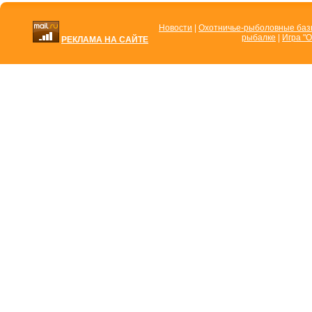
Новости
|
Охотничье-рыболовные ба
рыбалке
|
Игра "О
РЕКЛАМА НА САЙТЕ