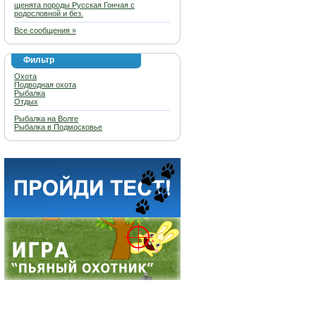
щенята породы Русская Гончая с
родословной и без.
Все сообщения »
Фильтр
Охота
Подводная охота
Рыбалка
Отдых
Рыбалка на Волге
Рыбалка в Подмосковье