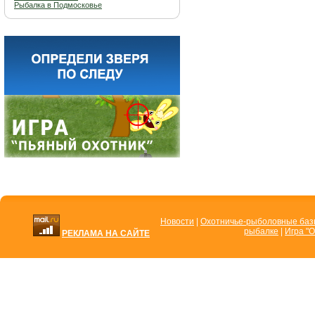
Рыбалка в Подмосковье
Новости
|
Охотничье-рыболовные ба
рыбалке
|
Игра "О
РЕКЛАМА НА САЙТЕ