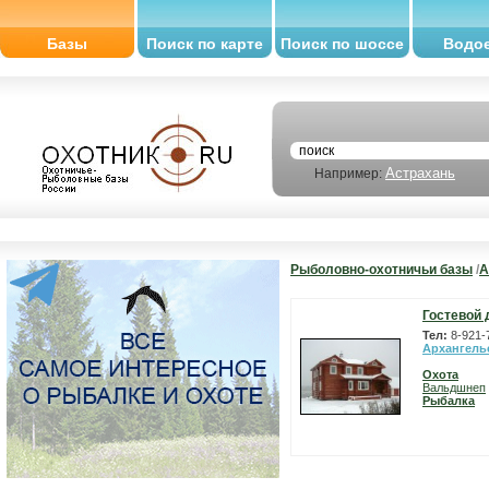
Базы
Поиск по карте
Поиск по шоссе
Водо
Астрахань
Например:
Рыболовно-охотничьи базы
/
А
Гостевой 
Тел:
8-921-
Архангель
Охота
Вальдшнеп
Рыбалка