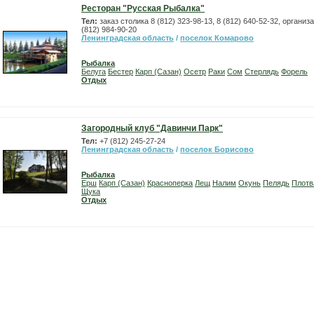
Ресторан "Русская Рыбалка"
Тел:
заказ столика 8 (812) 323-98-13, 8 (812) 640-52-32, организ
(812) 984-90-20
Ленинградская область
/
поселок Комарово
Рыбалка
Белуга
Бестер
Карп (Сазан)
Осетр
Раки
Сом
Стерлядь
Форель
Отдых
Загородный клуб "Давинчи Парк"
Тел:
+7 (812) 245-27-24
Ленинградская область
/
поселок Борисово
Рыбалка
Ерш
Карп (Сазан)
Красноперка
Лещ
Налим
Окунь
Пелядь
Плотв
Щука
Отдых