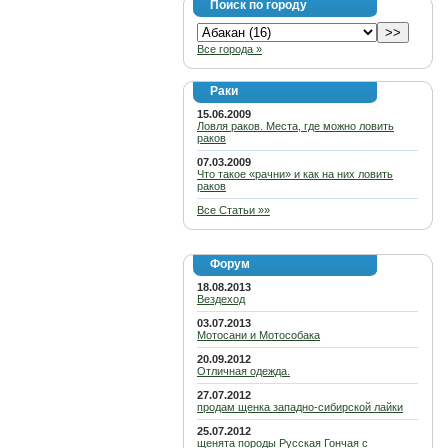
Поиск по городу
Все города »
Раки
15.06.2009
Ловля раков. Места, где можно ловить
раков
07.03.2009
Что такое «рачни» и как на них ловить
раков
Все Статьи »»
Форум
18.08.2013
Вездеход
03.07.2013
Мотосани и Мотособака
20.09.2012
Отличная одежда.
27.07.2012
продам щенка западно-сибирской лайки
25.07.2012
щенята породы Русская Гончая с