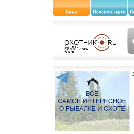
Базы
Поиск по карте
П