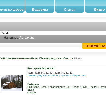
оиск по шоссе
Водоемы
Статьи
Видео
Астрахань
Например:
Рыболовно-охотничьи базы
/
Ленинградская область
/ Раки
Коттеджи Борисово
Тел:
(812) 441-31-30, (812) 441-31-19
Ленинградская область
/
поселок Борисово
Рыбалка
Ерш
Карп (Сазан)
Красноперка
Лещ
Налим
Окунь
Пелядь
Плотв
Щука
Отдых