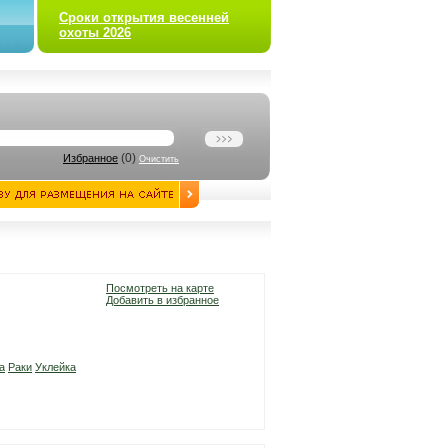
Сроки открытия весенней
охоты 2026
(
0
)
Избранное
Очистить
Посмотреть на карте
Добавить в избранное
а
Раки
Уклейка