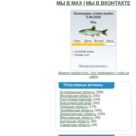
МЫ В МАХ
|
МЫ В ВКОНТАКТЕ
Календарь клева рыбы
6.08.2026
Язь
Утро
День
Вечер
Ночь
Слабый клев
Клева нет
Прогноз на неделю »
Можете разместить этот информер у себя на
сайте
Популярные регионы
Астраханская область
(358)
Московская область
(262)
Республика Карелия
(244)
Краснодарский край
(182)
Тверская область
(170)
Челябинская область
(165)
Ленинградская область
(156)
Ярославская область
(69)
Калужская область
(64)
Самарская область
(54)