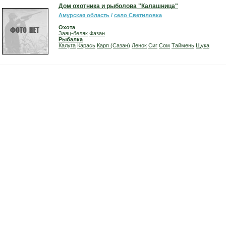
Дом охотника и рыболова "Калашница"
Амурская область
/
село Светиловка
Охота
Заяц-беляк
Фазан
Рыбалка
Калуга
Карась
Карп (Сазан)
Ленок
Сиг
Сом
Таймень
Щука