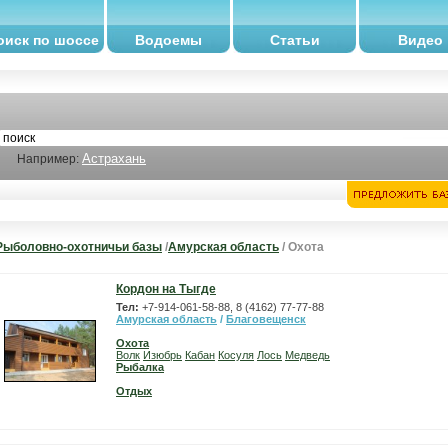
оиск по шоссе
Водоемы
Статьи
Видео
Астрахань
Например:
Рыболовно-охотничьи базы
/
Амурская область
/ Охота
Кордон на Тыгде
Тел:
+7-914-061-58-88, 8 (4162) 77-77-88
Амурская область
/
Благовещенск
Охота
Волк
Изюбрь
Кабан
Косуля
Лось
Медведь
Рыбалка
Отдых