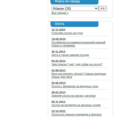
Поиск по городу
Все города »
Охота
12.11.2024
Способы охоты на гуся
19.09.2019
Особенности взаимоотношений хищной
птицы и человека
30.11.2014
Лиса и тихая зимняя погода
05.02.2014
Чем опасен "чир" для собак на охоте?
02.08.2013
Кого пострелять летом? Самые вредные
птицы для дичи
20.06.2013
Охота с филином на вредных птиц
28.02.2013
Зимняя охота на лисицу загоном
05.11.2012
Охота на медведя на овсяных полях
23.10.2012
Охота на спящего медведя в берлоге