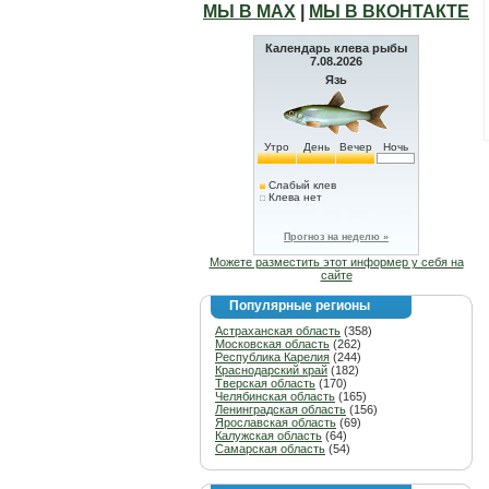
МЫ В МАХ
|
МЫ В ВКОНТАКТЕ
Календарь клева рыбы
7.08.2026
Язь
Утро
День
Вечер
Ночь
Слабый клев
Клева нет
Прогноз на неделю »
Можете разместить этот информер у себя на
сайте
Популярные регионы
Астраханская область
(358)
Московская область
(262)
Республика Карелия
(244)
Краснодарский край
(182)
Тверская область
(170)
Челябинская область
(165)
Ленинградская область
(156)
Ярославская область
(69)
Калужская область
(64)
Самарская область
(54)