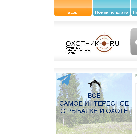
Базы
Поиск по карте
П