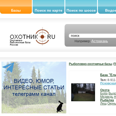
Базы
Поиск по карте
Поиск по шоссе
Водо
Астрахань
Например:
Рыболовно-охотничьи базы
/
П
База "Ел
Тел:
8-911
Псковская
Охота
Бобр
Выд
Медведь
Н
Рыбалка
Лещ
Окунь