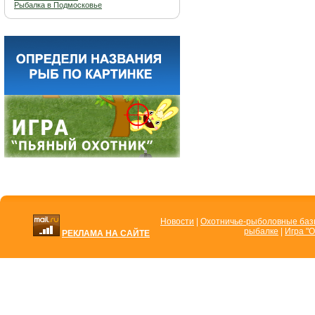
Рыбалка в Подмосковье
Новости
|
Охотничье-рыболовные ба
рыбалке
|
Игра "О
РЕКЛАМА НА САЙТЕ