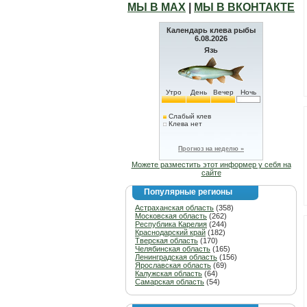
МЫ В МАХ
|
МЫ В ВКОНТАКТЕ
Календарь клева рыбы
6.08.2026
Язь
Утро
День
Вечер
Ночь
Слабый клев
Клева нет
Прогноз на неделю »
Можете разместить этот информер у себя на
сайте
Популярные регионы
Астраханская область
(358)
Московская область
(262)
Республика Карелия
(244)
Краснодарский край
(182)
Тверская область
(170)
Челябинская область
(165)
Ленинградская область
(156)
Ярославская область
(69)
Калужская область
(64)
Самарская область
(54)