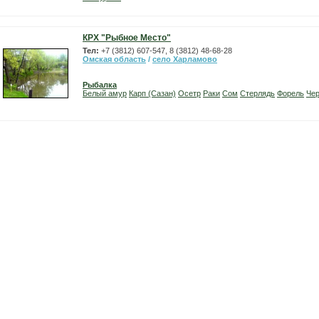
КРХ "Рыбное Место"
Тел:
+7 (3812) 607-547, 8 (3812) 48-68-28
Омская область
/
село Харламово
Рыбалка
Белый амур
Карп (Сазан)
Осетр
Раки
Сом
Стерлядь
Форель
Че