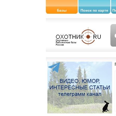
Базы
Поиск по карте
П