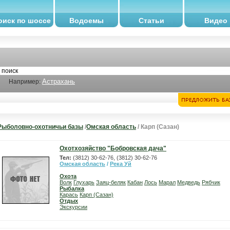
оиск по шоссе
Водоемы
Статьи
Видео
Астрахань
Например:
Рыболовно-охотничьи базы
/
Омская область
/ Карп (Сазан)
Охотхозяйство "Бобровская дача"
Тел:
(3812) 30-62-76, (3812) 30-62-76
Омская область
/
Река Уй
Охота
Волк
Глухарь
Заяц-беляк
Кабан
Лось
Марал
Медведь
Рябчик
Рыбалка
Карась
Карп (Сазан)
Отдых
Экскурсии