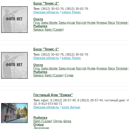
База "Тенис-2"
Тел:
(3812) 30-62-76, (3812) 30-62-76
Омская область
/
озеро Тенис
Охота
Гусь
Заяц-беляк
Заяц-русак
Косуля
Кулик
Куница
Лиса
Тетерев
Рыбалка
Карась
Карп (Сазан)
База "Тенис-1"
Тел:
(3812) 30-62-76, (3812) 30-62-76
Омская область
/
озеро Тенис
Охота
Гусь
Заяц-беляк
Заяц-русак
Косуля
Кулик
Куница
Лиса
Тетерев
Рыбалка
Карась
Карп (Сазан)
Судак
Гостиный Дом "Ермак"
Тел:
офис: 8 (3812) 28-57-40, 8 (3812) 28-57-44, гостиный дом: т
10, 8-913-973-60-71
Омская область
/
село Артын
Рыбалка
Карп (Сазан)
Окунь
Щука
Отдых
Экскурсии