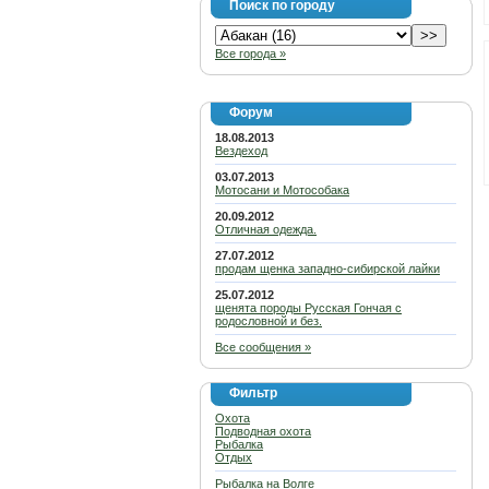
Поиск по городу
Все города »
Форум
18.08.2013
Вездеход
03.07.2013
Мотосани и Мотособака
20.09.2012
Отличная одежда.
27.07.2012
продам щенка западно-сибирской лайки
25.07.2012
щенята породы Русская Гончая с
родословной и без.
Все сообщения »
Фильтр
Охота
Подводная охота
Рыбалка
Отдых
Рыбалка на Волге