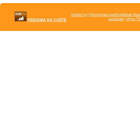
Новости
|
Охотничье-рыболовные ба
рыбалке
|
Игра "О
РЕКЛАМА НА САЙТЕ