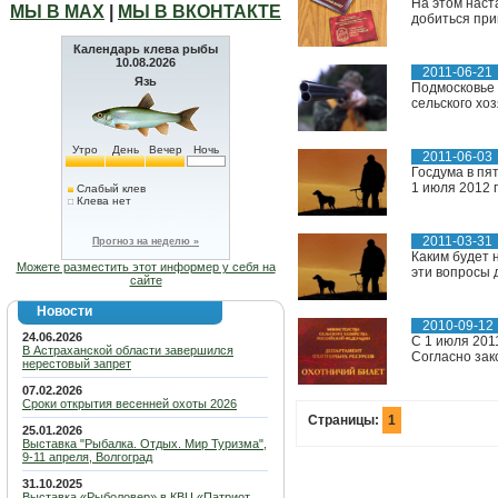
На этом наст
МЫ В МАХ
|
МЫ В ВКОНТАКТЕ
добиться при
Календарь клева рыбы
10.08.2026
2011-06-21
Язь
Подмосковье 
сельского хо
Утро
День
Вечер
Ночь
2011-06-03
Госдума в пят
1 июля 2012 г
Слабый клев
Клева нет
2011-03-31
Прогноз на неделю »
Каким будет 
Можете разместить этот информер у себя на
эти вопросы 
сайте
Новости
2010-09-12
24.06.2026
С 1 июля 201
В Астраханской области завершился
Согласно зако
нерестовый запрет
07.02.2026
Сроки открытия весенней охоты 2026
Страницы:
1
25.01.2026
Выставка "Рыбалка. Отдых. Мир Туризма",
9-11 апреля, Волгоград
31.10.2025
Выставка «Рыболовер» в КВЦ «Патриот