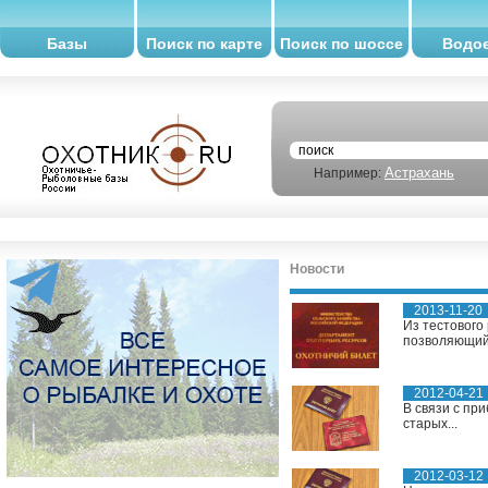
Базы
Поиск по карте
Поиск по шоссе
Водо
Астрахань
Например:
Новости
2013-11-20
Из тестового
позволяющий 
2012-04-21
В связи с пр
старых...
2012-03-12