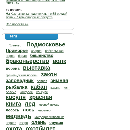
ЭКСПО»
12.09.2025
На Камчатке за неделю изъято 58 орудий
лова и 7 транспортных средств
Все новости »»
Теги
Подмосковье
Златоуст
Приморье
авария
байкальская
бешенство
нерпа
баран
браконьерство
волк
выставка
ворона
закон
гренландский тюлень
заповедник
зимняя
запрет
кабан
рыбалка
казань
кит-
белуха
конгресс
конкурс
косуля
красная
книга
лед
лесной пожар
лось
лосось
марьино
медведь
миграция животных
олень
оружие
нерест
озеро
охота
охотбилет