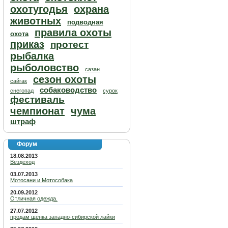
охотугодья
охрана
животных
подводная
правила охоты
охота
приказ
протест
рыбалка
рыболовство
сазан
сезон охоты
сайгак
собаководство
снегопад
сурок
фестиваль
чемпионат
чума
штраф
Форум
18.08.2013
Вездеход
03.07.2013
Мотосани и Мотособака
20.09.2012
Отличная одежда.
27.07.2012
продам щенка западно-сибирской лайки