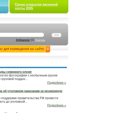
Сроки открытия весенней
охоты 2026
(
0
)
Избранное
Очистить
уры северного оленя
 сетях фотографии с необычным грузом
грузовой поддон...
Подробнее »
а об уголовном наказании за незаконную
 поддержке правительства РФ провести
ть до уголовной...
Подробнее »