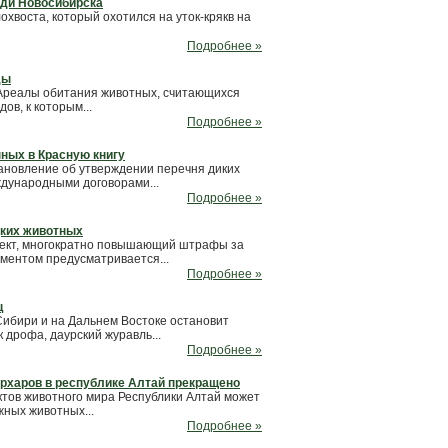
еди Новосибирска
хвоста, который охотился на уток-крякв на
Подробнее »
ды
 Ареалы обитания животных, считающихся
ов, к которым...
Подробнее »
нных в Красную книгу
ановление об утверждении перечня диких
ждународными договорами...
Подробнее »
дких животных
оект, многократно повышающий штрафы за
ументом предусматривается...
Подробнее »
ц
Сибири и на Дальнем Востоке остановит
 дрофа, даурский журавль...
Подробнее »
 архаров в республике Алтай прекращено
ктов животного мира Республики Алтай может
жных животных...
Подробнее »