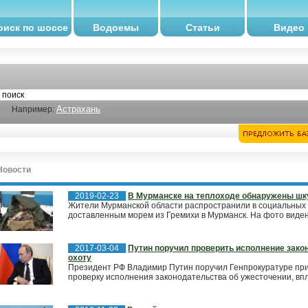
оиск по шоссе
Водоемы
Статьи
Видео
Астрахань
Например:
Новости
2019-02-23
В Мурманске на теплоходе обнаружены шк
Жители Мурманской области распространили в социальных
доставленным морем из Гремихи в Мурманск. На фото виден 
2017-03-04
Путин поручил проверить исполнение закон
охоту
Президент РФ Владимир Путин поручил Генпрокуратуре при
проверку исполнения законодательства об ужесточении, впло