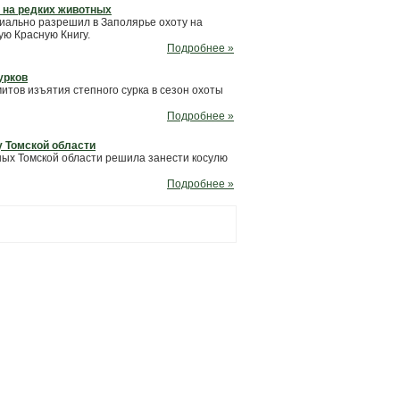
 на редких животных
иально разрешил в Заполярье охоту на
ую Красную Книгу.
Подробнее »
урков
тов изъятия степного сурка в сезон охоты
Подробнее »
у Томской области
ных Томской области решила занести косулю
Подробнее »