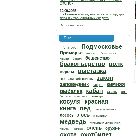
ЭКСПО»
12.09.2025
На Камчатке за неделю изъято 58 орудий
лова и 7 транспортных средств
Все новости »»
Теги
Подмосковье
Златоуст
Приморье
авария
байкальская
бешенство
нерпа
баран
браконьерство
волк
выставка
ворона
закон
гренландский тюлень
заповедник
зимняя
запрет
кабан
рыбалка
казань
кит-
белуха
конгресс
конкурс
косуля
красная
книга
лед
лесной пожар
лось
лосось
марьино
медведь
миграция животных
олень
оружие
нерест
озеро
охота
охотбилет