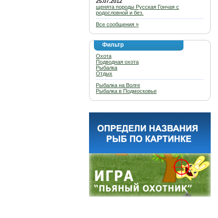
25.07.2012
щенята породы Русская Гончая с
родословной и без.
Все сообщения »
Фильтр
Охота
Подводная охота
Рыбалка
Отдых
Рыбалка на Волге
Рыбалка в Подмосковье