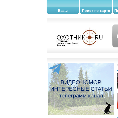
Базы
Поиск по карте
П