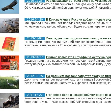
2016-11-28
Редкий хищник устроил охоту на уток поср
Орнитолог заметил занесенного в Красную книгу орлана-бело
Оби. Как рассказал 28 ноября орнитолог Алексей Яновский...
2016-04-20
В Красную книгу России добавят новые ви
Минприроды РФ изменяет порядок ведения Красной книги.
исчезнувшими, заново обследуют. Будет создан перечень вид
2013-11-05
Утвержден список диких животных, занесе
Премьер-министр России Дмитрий Медведев подписал пост
животных, занесенных в Красную книгу или охраняемым ме
2013-04-27
Сильно повысятся штрафы за охоту на ре
Госдума приняла в первом чтении президентский законопр
охоту на редких животных, занесенных в Красную книгу. Док
2012-10-25
На Дальнем Востоке запретят охоту на пти
Десятилетний запрет весенней охоты на птиц в Восточной 
резкое снижение численности таких краснокнижных птиц, как
2011-12-27
Уголовное дело о незаконной VIP-охоте на
Комитет по охране, использованию и воспроизводству объе
предъявить участникам незаконной VIP-охоты на краснокни