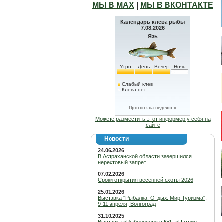
МЫ В МАХ
|
МЫ В ВКОНТАКТЕ
Календарь клева рыбы
7.08.2026
Язь
Утро
День
Вечер
Ночь
Слабый клев
Клева нет
Прогноз на неделю »
Можете разместить этот информер у себя на
сайте
Новости
24.06.2026
В Астраханской области завершился
нерестовый запрет
07.02.2026
Сроки открытия весенней охоты 2026
25.01.2026
Выставка "Рыбалка. Отдых. Мир Туризма",
9-11 апреля, Волгоград
31.10.2025
Выставка «Рыболовер» в КВЦ «Патриот