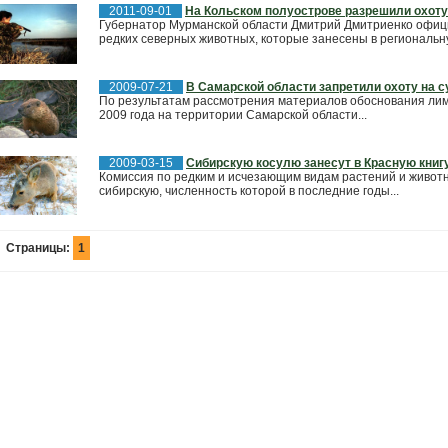
2011-09-01
На Кольском полуострове разрешили охоту
Губернатор Мурманской области Дмитрий Дмитриенко офиц
редких северных животных, которые занесены в региональн
2009-07-21
В Самарской области запретили охоту на с
По результатам рассмотрения материалов обоснования лими
2009 года на территории Самарской области...
2009-03-15
Сибирскую косулю занесут в Красную книг
Комиссия по редким и исчезающим видам растений и живот
сибирскую, численность которой в последние годы...
Страницы:
1