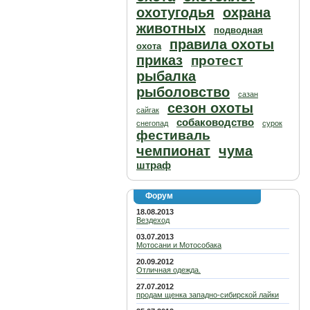
охотугодья
охрана
животных
подводная
правила охоты
охота
приказ
протест
рыбалка
рыболовство
сазан
сезон охоты
сайгак
собаководство
снегопад
сурок
фестиваль
чемпионат
чума
штраф
Форум
18.08.2013
Вездеход
03.07.2013
Мотосани и Мотособака
20.09.2012
Отличная одежда.
27.07.2012
продам щенка западно-сибирской лайки