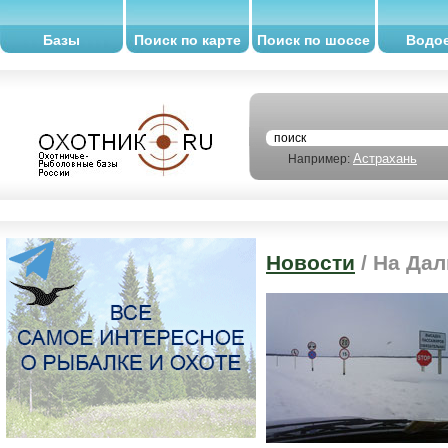
Базы
Поиск по карте
Поиск по шоссе
Водо
Астрахань
Например:
Новости
/ На Да