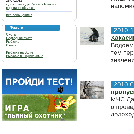
25.07.2012
щенята породы Русская Гончая с
напомин
родословной и без.
Все сообщения »
Фильтр
2010-1
Охота
Хакаси
Подводная охота
Рыбалка
Водоем
Отдых
тем пе
Рыбалка на Волге
Рыбалка в Подмосковье
значени
2010-0
пропус
МЧС Да
о прове
ледоход