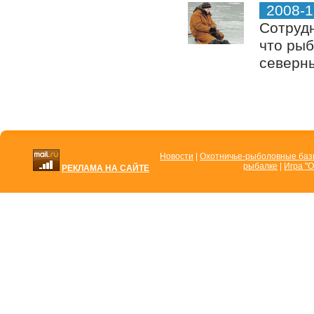
2008-1
Сотруд
что рыб
северны
Новости
|
Охотничье-рыболовные ба
рыбалке
|
Игра "О
РЕКЛАМА НА САЙТЕ