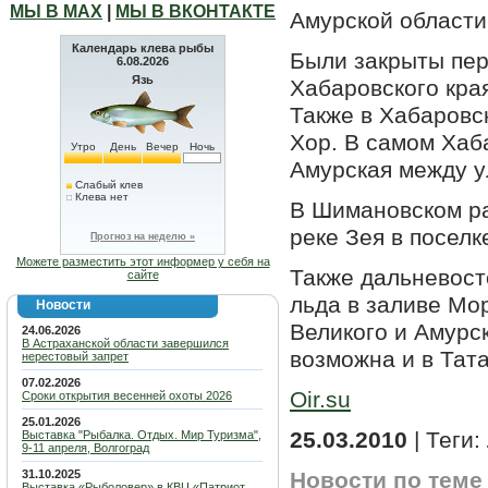
МЫ В МАХ
|
МЫ В ВКОНТАКТЕ
Амурской области
Календарь клева рыбы
Были закрыты пер
6.08.2026
Язь
Хабаровского кра
Также в Хабаровс
Хор. В самом Хаб
Утро
День
Вечер
Ночь
Амурская между у
Слабый клев
Клева нет
В Шимановском ра
реке Зея в поселк
Прогноз на неделю »
Можете разместить этот информер у себя на
Также дальневос
сайте
льда в заливе Мо
Новости
Великого и Амурс
24.06.2026
В Астраханской области завершился
возможна и в Тата
нерестовый запрет
07.02.2026
Oir.su
Сроки открытия весенней охоты 2026
25.01.2026
25.03.2010
| Теги:
Выставка "Рыбалка. Отдых. Мир Туризма",
9-11 апреля, Волгоград
31.10.2025
Новости по теме
Выставка «Рыболовер» в КВЦ «Патриот