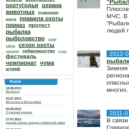
"Рыбал
охотугодья
охрана
Плюсов
животных
подводная
МЧС. В 
правила охоты
охота
"Рыбалк
приказ
протест
людей п
рыбалка
рыболовство
сазан
сезон охоты
сайгак
собаководство
снегопад
сурок
2012-0
фестиваль
рыбалк
чемпионат
чума
Зимняя 
штраф
региона
опасных
Форум
18.08.2013
многих..
Вездеход
03.07.2013
Мотосани и Мотособака
20.09.2012
2011-0
Отличная одежда.
В связи
27.07.2012
продам щенка западно-сибирской лайки
Главно