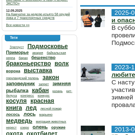
ЭКСПО»
12.09.2025
2025-0
На Камчатке за неделю изъято 58 орудий
лова и 7 транспортных средств
и опас
Все новости »»
В суббо
провел
Теги
Подмоск
Подмосковье
Златоуст
Приморье
авария
байкальская
бешенство
нерпа
баран
браконьерство
волк
2023-1
выставка
ворона
любите
закон
гренландский тюлень
С наст
заповедник
зимняя
запрет
участи
кабан
рыбалка
казань
кит-
белуха
конгресс
конкурс
зимней 
косуля
красная
провала
книга
лед
лесной пожар
лось
лосось
марьино
медведь
миграция животных
олень
оружие
нерест
озеро
2013-0
охота
охотбилет