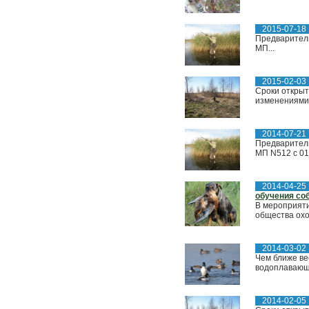
2015-07-18
Предваритель
МП...
2015-02-03
Сроки открыт
изменениями..
2014-07-21
Предваритель
МП N512 с 01
2014-04-25
обучения со
В мероприяти
общества охо
2014-03-02
Чем ближе ве
водоплавающу
2014-02-05