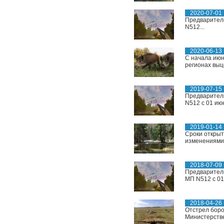
2020-07-01
Предваритель
N512...
2020-06-13
С начала июн
регионах выц
2019-07-15
Предваритель
N512 с 01 июн
2019-01-14
Сроки открыт
изменениями..
2018-07-09
Предваритель
МП N512 с 01
2018-04-26
Отстрел боро
Министерстве