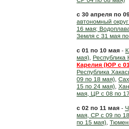
СР 04 по 08 мая)
с 30 апреля по 0
автономный округ 
16 мая; Водоплава
Земля с 31 мая по
с 01 по 10 мая
-
К
мая)
,
Республика К
Карелия (ЮР с 01
Республика Хакас
09 по 18 мая)
,
Сах
15 по 24 мая)
,
Хан
мая, ЦР с 08 по 1
с 02 по 11 мая
-
Ч
мая, СР с 09 по 1
по 15 мая)
,
Тюменс