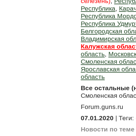
селезень)
,
Респуб
Республика
,
Карач
Республика Морд
Республика Удмур
Белгородская обл
Владимирская об
Калужская област
область
,
Московск
Смоленская обла
Ярославская обла
область
Все остальные (
Смоленская обла
Forum.guns.ru
07.01.2020
| Теги:
Новости по теме