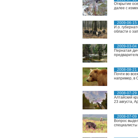
Открытие осе
далее с изме
2009-06-15
И.о. губерна
области о зап
2009-03-04
Пернатая дичь
предваритель
2008-08-21
Почти во все
например, в 
2008-07-29
Алтайский кра
23 августа, А
2008-07-09
Вопрос выдел
специалисты 