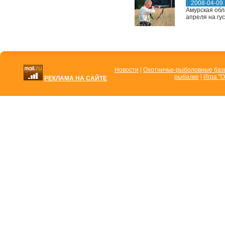
2008-04-09
Амурская обла
апреля на гус
Новости
|
Охотничье-рыболовные ба
рыбалке
|
Игра "О
РЕКЛАМА НА САЙТЕ