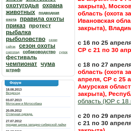
охотугодья
охрана
закрыта), Москов
животных
область (охота з
подводная
правила охоты
охота
Ивановская облас
приказ
протест
закрыта), Владим
рыбалка
рыболовство
сазан
с 16 по 25 апрел
сезон охоты
сайгак
СР с 21 по 30 апр
собаководство
снегопад
сурок
фестиваль
чемпионат
чума
с 18 по 27 апрел
штраф
область (охота з
апреля, СР с 25 а
Форум
Амурская область
18.08.2013
закрыта), Респуб
Вездеход
область (ЮР с 18 
03.07.2013
Мотосани и Мотособака
20.09.2012
Отличная одежда.
с 20 по 29 апрел
27.07.2012
с 21 по 30 апрел
продам щенка западно-сибирской лайки
закрыта)