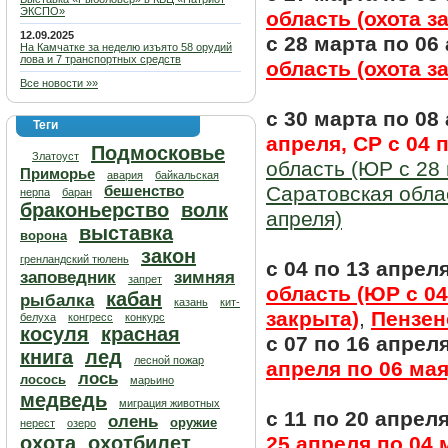
ЭКСПО»
область (охота з
12.09.2025
с 28 марта по 06
На Камчатке за неделю изъято 58 орудий
лова и 7 транспортных средств
область (охота з
Все новости »»
с 30 марта по 08
Теги
апреля, СР с 04 
Подмосковье
Златоуст
область (ЮР с 28 
Приморье
авария
байкальская
бешенство
Саратовская облас
нерпа
баран
браконьерство
волк
апреля)
выставка
ворона
закон
гренландский тюлень
с 04 по 13 апрел
заповедник
зимняя
запрет
область (ЮР с 04
кабан
рыбалка
казань
кит-
закрыта)
,
Пензен
белуха
конгресс
конкурс
косуля
красная
с 07 по 16 апрел
книга
лед
лесной пожар
апреля по 06 мая
лось
лосось
марьино
медведь
миграция животных
с 11 по 20 апрел
олень
оружие
нерест
озеро
охота
охотбилет
25 апреля по 04 