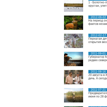
1 - Болотно-л
хрустан, ули
2012-06-02
На период ох
фактов незак
2012-02-17
Пернатая дичь
открытия весе
2011-09-01
Губернатор М
редких север
2011-08-16
20 августа в
дичь. А сего
2011-07-21
Предваритель
июня по 28 ф