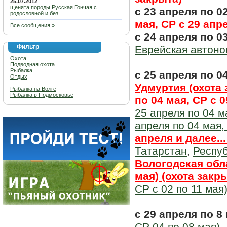
25.07.2012
щенята породы Русская Гончая с
с 23 апреля по 0
родословной и без.
мая, СР с 29 апр
Все сообщения »
с 24 апреля по 0
Фильтр
Еврейская автоно
Охота
Подводная охота
Рыбалка
с 25 апреля по 0
Отдых
Удмуртия (охота 
Рыбалка на Волге
Рыбалка в Подмосковье
по 04 мая, СР с 0
25 апреля по 04 м
апреля по 04 мая,
апреля и далее..
Татарстан
,
Респу
Вологодская обла
мая) (охота закр
СР с 02 по 11 мая
с 29 апреля по 8