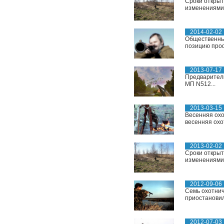
Сроки открыт
изменениями..
2014-02-02
Общественный
позицию проф
2013-07-17
Предваритель
МП N512...
2013-03-15
Весенняя охо
весенняя охо
2013-02-02
Сроки открыт
изменениями..
2012-09-06
Семь охотнич
приостановил
2012-07-03