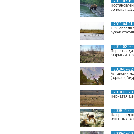
2011-07-19
Постановлени
региона на 2
2011-04-21
С 23 апреля 
ружей охотни
2011-02-20
Пернатая дичь
открытия вес
2010-07-22
Алтайский кр
(горная), Аму
2010-02-23
Пернатая дичь
2009-11-06
На прошедшей
копытных. Ка
2009-07-10