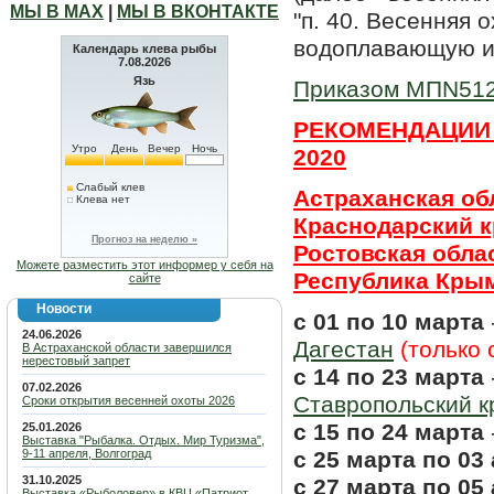
МЫ В МАХ
|
МЫ В ВКОНТАКТЕ
"п. 40. Весенняя 
водоплавающую и 
Календарь клева рыбы
7.08.2026
Язь
Приказом МПN512
РЕКОМЕНДАЦИИ
Утро
День
Вечер
Ночь
2020
Слабый клев
Астраханская обл
Клева нет
Краснодарский кр
Прогноз на неделю »
Ростовская облас
Можете разместить этот информер у себя на
Республика Крым
сайте
Новости
с 01 по 10 марта
24.06.2026
Дагестан
(только 
В Астраханской области завершился
нерестовый запрет
с 14 по 23 марта
07.02.2026
Ставропольский к
Сроки открытия весенней охоты 2026
с 15 по 24 марта
25.01.2026
Выставка "Рыбалка. Отдых. Мир Туризма",
9-11 апреля, Волгоград
с 25 марта по 03
31.10.2025
с 27 марта по 05
Выставка «Рыболовер» в КВЦ «Патриот