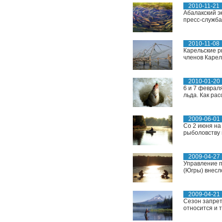
2010-11-21
Абалакский э
пресс-служба
2010-11-08
Карельские р
членов Карел
2010-01-20
6 и 7 феврал
льда. Как рас
2009-06-01
Со 2 июня на
рыболовству 
2009-04-27
Управление п
(Югры) внесл
2009-04-21
Сезон запрет
относится и 