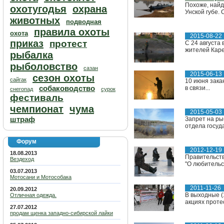
Похоже, найд
охотугодья
охрана
Унской губе.
животных
подводная
правила охоты
охота
2015-08-22
приказ
протест
С 24 августа
жителей Каре
рыбалка
рыболовство
сазан
2015-06-13
сезон охоты
сайгак
10 июня зака
собаководство
в связи...
снегопад
сурок
фестиваль
чемпионат
чума
2015-05-03
штраф
Запрет на ры
отдела госуд
Форум
2012-12-19
18.08.2013
Правительств
Вездеход
"О любительс
03.07.2013
Мотосани и Мотособака
2011-11-26
20.09.2012
В выходные (
Отличная одежда.
акциях проте
27.07.2012
продам щенка западно-сибирской лайки