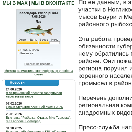
По ее данным, в 
МЫ В МАХ
|
МЫ В ВКОНТАКТЕ
участки в Ноглико
Календарь клева рыбы
мысов Баури и Ме
7.08.2026
Язь
районного рыбохо
Эта работа прове
Утро
День
Вечер
Ночь
обязанности губе
Слабый клев
нему обратились 
Клева нет
районе. Они пожа
Прогноз на неделю »
региона поручил 
Можете разместить этот информер у себя на
коренного населе
сайте
промысел в район
Новости
24.06.2026
В Астраханской области завершился
Перечень дополни
нерестовый запрет
07.02.2026
региональная ком
Сроки открытия весенней охоты 2026
анадромных видо
25.01.2026
Выставка "Рыбалка. Отдых. Мир Туризма",
9-11 апреля, Волгоград
Пресс-служба напо
31.10.2025
Выставка «Рыболовер» в КВЦ «Патриот