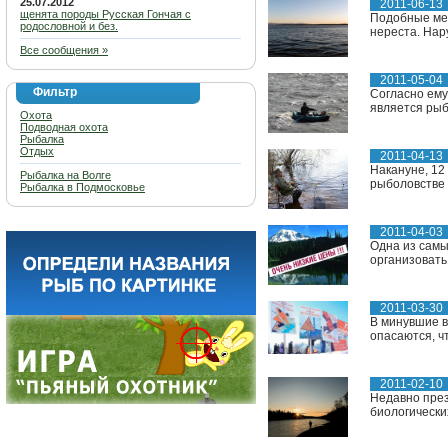
25.07.2012
2011-06-13
щенята породы Русская Гончая с
Подобные мер
родословной и без.
нереста. Нар
Все сообщения »
2011-05-04
Фильтр
Согласно ему
является рыб
Охота
Подводная охота
Рыбалка
Отдых
2011-04-13
Накануне, 12
Рыбалка на Волге
рыболовстве 
Рыбалка в Подмосковье
2011-04-03
Одна из самы
организовать 
2011-03-30
В минувшие в
опасаются, ч
2011-02-10
Недавно през
биологически