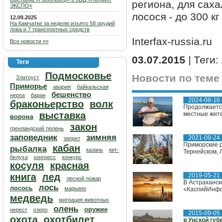
региона, для сах
ЭКСПО»
лосося - до 300 к
12.09.2025
На Камчатке за неделю изъято 58 орудий
лова и 7 транспортных средств
Interfax-russia.ru
Все новости »»
03.07.2015
| Теги:
Теги
Подмосковье
Новости по теме
Златоуст
Приморье
авария
байкальская
бешенство
нерпа
баран
2024-08-16
браконьерство
волк
Продолжается
выставка
местные жител
ворона
закон
гренландский тюлень
заповедник
зимняя
2021-09-24
запрет
Приморские р
кабан
рыбалка
казань
кит-
Тернейском, 
белуха
конгресс
конкурс
косуля
красная
книга
лед
2019-05-21
лесной пожар
В Астраханск
лось
лосось
марьино
«КаспийИнфо»
медведь
миграция животных
олень
оружие
нерест
озеро
2015-09-05
охота
охотбилет
в Унской губ