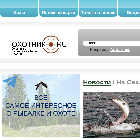
Базы
Поиск по карте
Поиск по шоссе
Водо
Астрахань
Например:
Новости
/ На Са