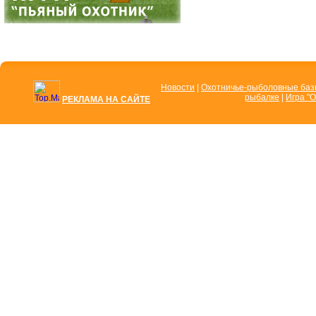
Новости
|
Охотничье-рыболовные ба
рыбалке
|
Игра "О
РЕКЛАМА НА САЙТЕ