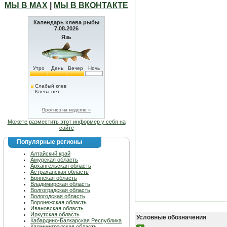
МЫ В МАХ
|
МЫ В ВКОНТАКТЕ
Календарь клева рыбы
7.08.2026
Язь
Утро
День
Вечер
Ночь
Слабый клев
Клева нет
Прогноз на неделю »
Можете разместить этот информер у себя на
сайте
Популярные регионы
Алтайский край
Амурская область
Архангельская область
Астраханская область
Брянская область
Владимирская область
Волгоградская область
Вологодская область
Воронежская область
Ивановская область
Иркутская область
Условные обозначения
Кабардино-Балкарская Республика
Калининградская область