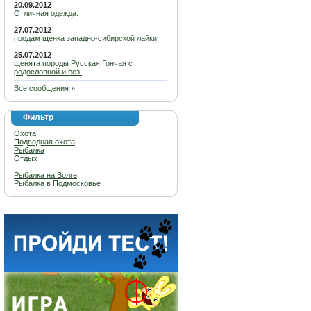
20.09.2012
Отличная одежда.
27.07.2012
продам щенка западно-сибирской лайки
25.07.2012
щенята породы Русская Гончая с
родословной и без.
Все сообщения »
Фильтр
Охота
Подводная охота
Рыбалка
Отдых
Рыбалка на Волге
Рыбалка в Подмосковье