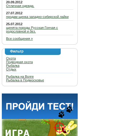
20.09.2012
Отличная одежда.
27.07.2012
продам щенка западно-сибирской лайки
25.07.2012
щенята породы Русская Гончая с
родословной и без.
Все сообщения »
Фильтр
Охота
Подводная охота
Рыбалка
Отдых
Рыбалка на Волге
Рыбалка в Подмосковье