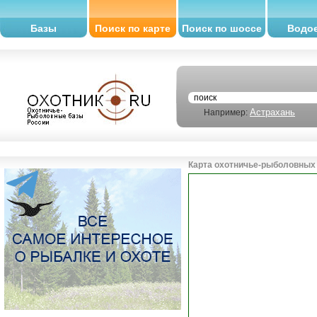
Базы
Поиск по карте
Поиск по шоссе
Водо
Астрахань
Например:
Карта охотничье-рыболовных 