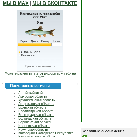
МЫ В МАХ
|
МЫ В ВКОНТАКТЕ
Календарь клева рыбы
7.08.2026
Язь
Утро
День
Вечер
Ночь
Слабый клев
Клева нет
Прогноз на неделю »
Можете разместить этот информер у себя на
сайте
Популярные регионы
Алтайский край
Амурская область
Архангельская область
Астраханская область
Брянская область
Владимирская область
Волгоградская область
Вологодская область
Воронежская область
Ивановская область
Иркутская область
Условные обозначения
Кабардино-Балкарская Республика
Калининградская область