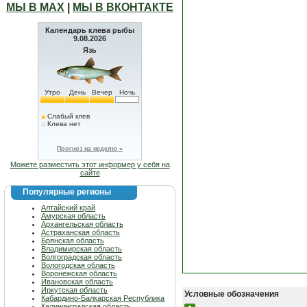
МЫ В МАХ
|
МЫ В ВКОНТАКТЕ
Календарь клева рыбы
9.08.2026
Язь
Утро
День
Вечер
Ночь
Слабый клев
Клева нет
Прогноз на неделю »
Можете разместить этот информер у себя на
сайте
Популярные регионы
Алтайский край
Амурская область
Архангельская область
Астраханская область
Брянская область
Владимирская область
Волгоградская область
Вологодская область
Воронежская область
Ивановская область
Иркутская область
Условные обозначения
Кабардино-Балкарская Республика
Калининградская область