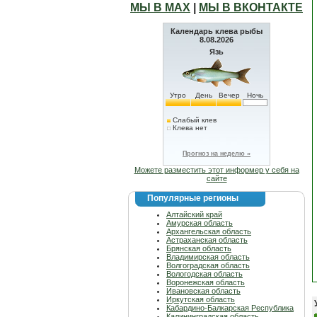
МЫ В МАХ
|
МЫ В ВКОНТАКТЕ
Календарь клева рыбы
8.08.2026
Язь
Утро
День
Вечер
Ночь
Слабый клев
Клева нет
Прогноз на неделю »
Можете разместить этот информер у себя на
сайте
Популярные регионы
Алтайский край
Амурская область
Архангельская область
Астраханская область
Брянская область
Владимирская область
Волгоградская область
Вологодская область
Воронежская область
Ивановская область
Иркутская область
Кабардино-Балкарская Республика
Калининградская область