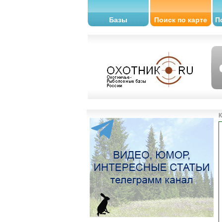
Базы
Поиск по карте
П
К