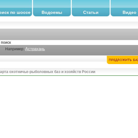
оиск по шоссе
Водоемы
Статьи
Видео
Астрахань
Например:
арта охотничье-рыболовных баз и хозяйств России