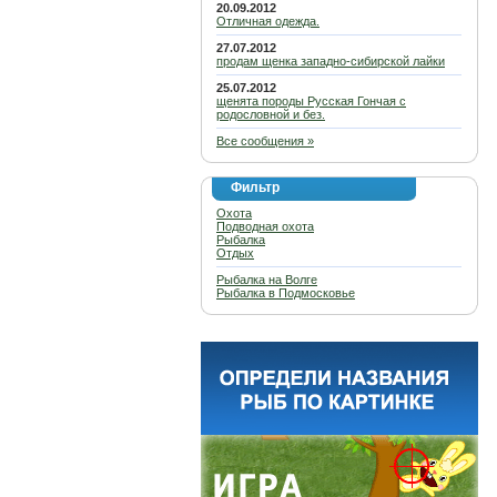
20.09.2012
Отличная одежда.
27.07.2012
продам щенка западно-сибирской лайки
25.07.2012
щенята породы Русская Гончая с
родословной и без.
Все сообщения »
Фильтр
Охота
Подводная охота
Рыбалка
Отдых
Рыбалка на Волге
Рыбалка в Подмосковье