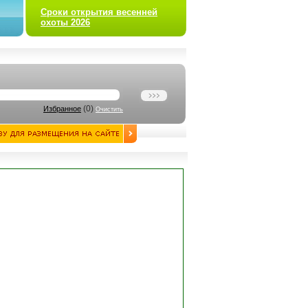
Сроки открытия весенней
охоты 2026
(
0
)
Избранное
Очистить