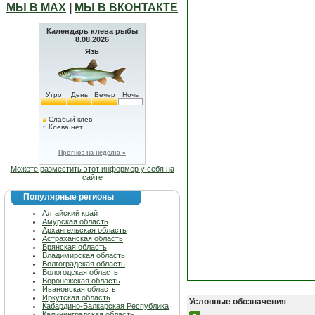
МЫ В МАХ
|
МЫ В ВКОНТАКТЕ
Календарь клева рыбы
8.08.2026
Язь
Утро
День
Вечер
Ночь
Слабый клев
Клева нет
Прогноз на неделю »
Можете разместить этот информер у себя на
сайте
Популярные регионы
Алтайский край
Амурская область
Архангельская область
Астраханская область
Брянская область
Владимирская область
Волгоградская область
Вологодская область
Воронежская область
Ивановская область
Иркутская область
Условные обозначения
Кабардино-Балкарская Республика
Калининградская область