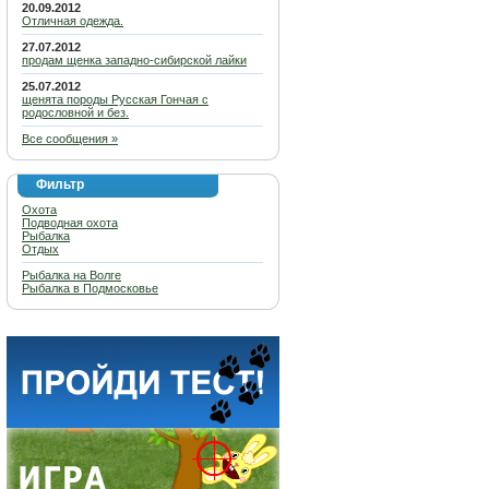
20.09.2012
Отличная одежда.
27.07.2012
продам щенка западно-сибирской лайки
25.07.2012
щенята породы Русская Гончая с
родословной и без.
Все сообщения »
Фильтр
Охота
Подводная охота
Рыбалка
Отдых
Рыбалка на Волге
Рыбалка в Подмосковье