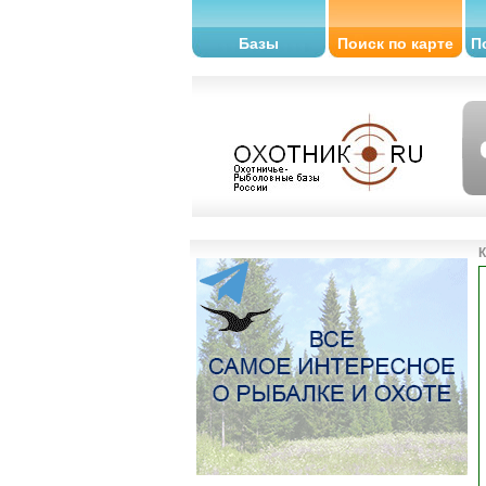
Базы
Поиск по карте
П
К