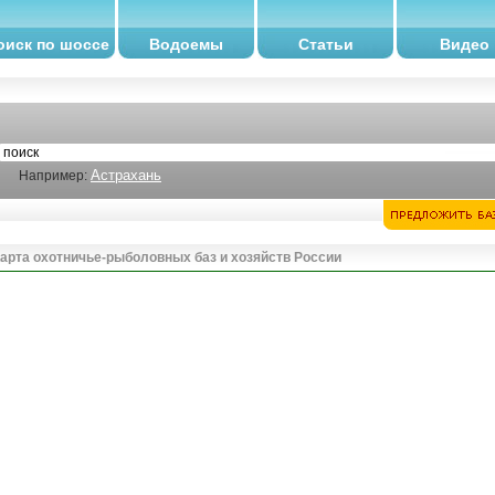
оиск по шоссе
Водоемы
Статьи
Видео
Астрахань
Например:
арта охотничье-рыболовных баз и хозяйств России