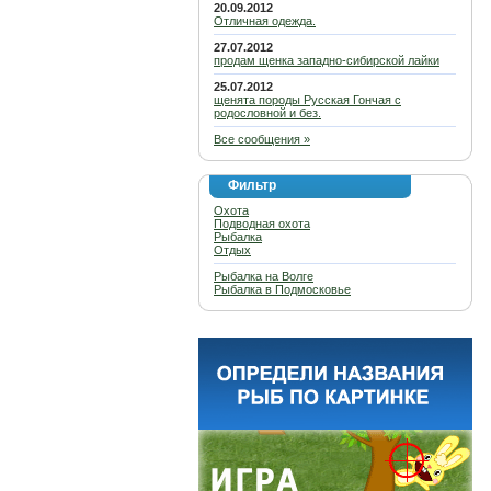
20.09.2012
Отличная одежда.
27.07.2012
продам щенка западно-сибирской лайки
25.07.2012
щенята породы Русская Гончая с
родословной и без.
Все сообщения »
Фильтр
Охота
Подводная охота
Рыбалка
Отдых
Рыбалка на Волге
Рыбалка в Подмосковье