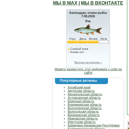
МЫ В МАХ
|
МЫ В ВКОНТАКТЕ
Календарь клева рыбы
7.08.2026
Язь
Утро
День
Вечер
Ночь
Слабый клев
Клева нет
Прогноз на неделю »
Можете разместить этот информер у себя на
сайте
Популярные регионы
Алтайский край
Амурская область
Архангельская область
Астраханская область
Брянская область
Владимирская область
Волгоградская область
Вологодская область
Воронежская область
Ивановская область
Иркутская область
Кабардино-Балкарская Республика
Калининградская область