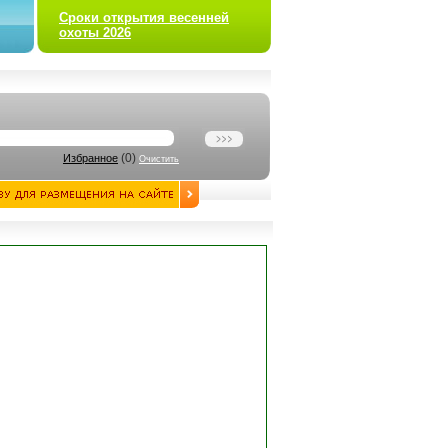
Сроки открытия весенней
охоты 2026
(
0
)
Избранное
Очистить