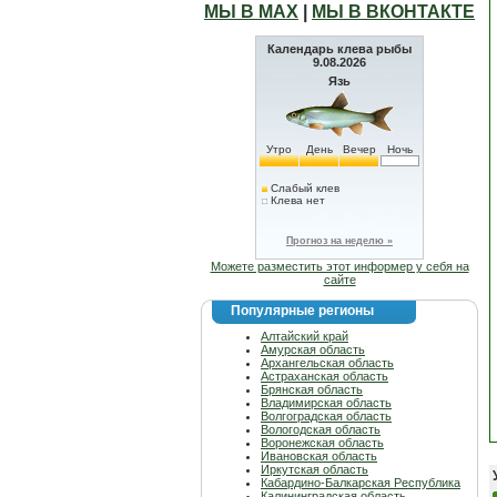
МЫ В МАХ
|
МЫ В ВКОНТАКТЕ
Календарь клева рыбы
9.08.2026
Язь
Утро
День
Вечер
Ночь
Слабый клев
Клева нет
Прогноз на неделю »
Можете разместить этот информер у себя на
сайте
Популярные регионы
Алтайский край
Амурская область
Архангельская область
Астраханская область
Брянская область
Владимирская область
Волгоградская область
Вологодская область
Воронежская область
Ивановская область
Иркутская область
Кабардино-Балкарская Республика
Калининградская область