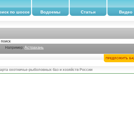
оиск по шоссе
Водоемы
Статьи
Видео
Астрахань
Например:
арта охотничье-рыболовных баз и хозяйств России