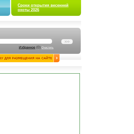
Сроки открытия весенней
охоты 2026
(
0
)
Избранное
Очистить