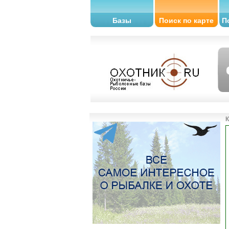
Базы
Поиск по карте
П
К