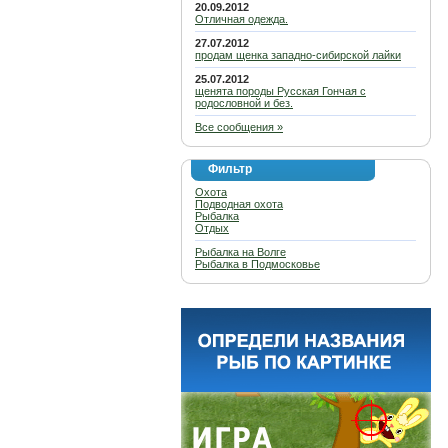
20.09.2012
Отличная одежда.
27.07.2012
продам щенка западно-сибирской лайки
25.07.2012
щенята породы Русская Гончая с
родословной и без.
Все сообщения »
Фильтр
Охота
Подводная охота
Рыбалка
Отдых
Рыбалка на Волге
Рыбалка в Подмосковье