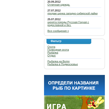
20.09.2012
Отличная одежда.
27.07.2012
продам щенка западно-сибирской лайки
25.07.2012
щенята породы Русская Гончая с
родословной и без.
Все сообщения »
Фильтр
Охота
Подводная охота
Рыбалка
Отдых
Рыбалка на Волге
Рыбалка в Подмосковье