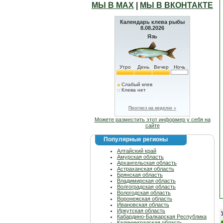
МЫ В МАХ
|
МЫ В ВКОНТАКТЕ
Календарь клева рыбы
8.08.2026
Язь
Утро
День
Вечер
Ночь
Слабый клев
Клева нет
Прогноз на неделю »
Можете разместить этот информер у себя на
сайте
Популярные регионы
Алтайский край
Амурская область
Архангельская область
Астраханская область
Брянская область
Владимирская область
Волгоградская область
Вологодская область
Воронежская область
Ивановская область
Иркутская область
Кабардино-Балкарская Республика
Калининградская область