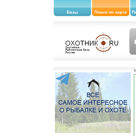
Базы
Поиск по карте
П
К