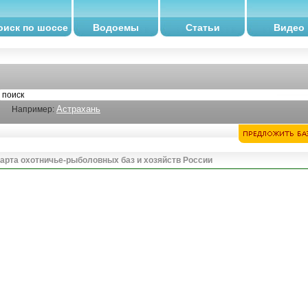
оиск по шоссе
Водоемы
Статьи
Видео
Астрахань
Например:
арта охотничье-рыболовных баз и хозяйств России