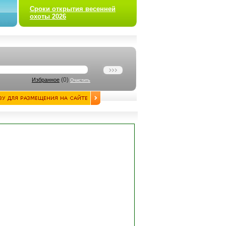
Сроки открытия весенней
охоты 2026
(
0
)
Избранное
Очистить