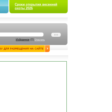
Сроки открытия весенней
охоты 2026
(
0
)
Избранное
Очистить