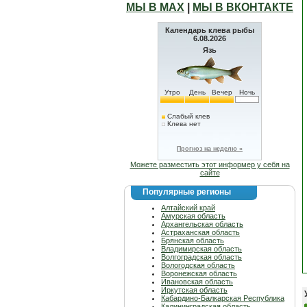
МЫ В МАХ
|
МЫ В ВКОНТАКТЕ
Календарь клева рыбы
6.08.2026
Язь
Утро
День
Вечер
Ночь
Слабый клев
Клева нет
Прогноз на неделю »
Можете разместить этот информер у себя на
сайте
Популярные регионы
Алтайский край
Амурская область
Архангельская область
Астраханская область
Брянская область
Владимирская область
Волгоградская область
Вологодская область
Воронежская область
Ивановская область
Иркутская область
Кабардино-Балкарская Республика
Калининградская область