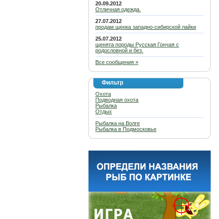
20.09.2012
Отличная одежда.
27.07.2012
продам щенка западно-сибирской лайки
25.07.2012
щенята породы Русская Гончая с
родословной и без.
Все сообщения »
Фильтр
Охота
Подводная охота
Рыбалка
Отдых
Рыбалка на Волге
Рыбалка в Подмосковье