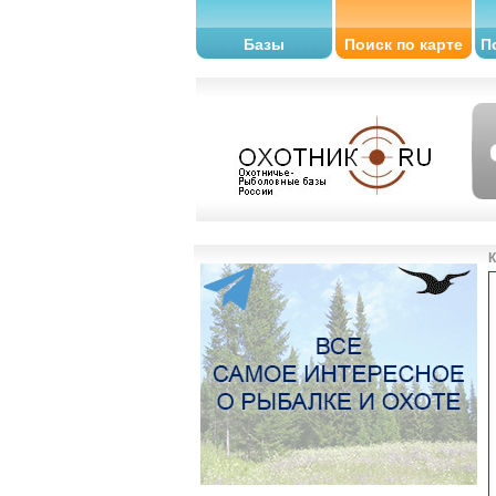
Базы
Поиск по карте
П
К