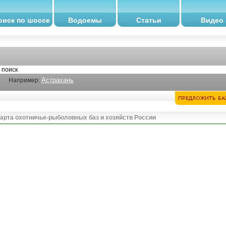
оиск по шоссе
Водоемы
Статьи
Видео
Астрахань
Например:
арта охотничье-рыболовных баз и хозяйств России