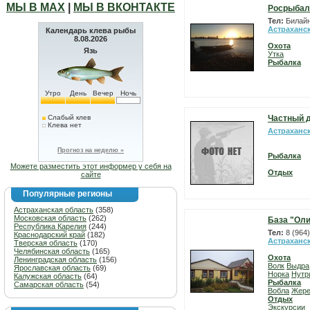
МЫ В МАХ
|
МЫ В ВКОНТАКТЕ
Росрыбал
Тел:
Билайн
Астраханс
Календарь клева рыбы
8.08.2026
Охота
Язь
Утка
Рыбалка
Утро
День
Вечер
Ночь
Слабый клев
Частный 
Клева нет
Астраханс
Прогноз на неделю »
Рыбалка
Можете разместить этот информер у себя на
Отдых
сайте
Популярные регионы
Астраханская область
(358)
Московская область
(262)
База "Ол
Республика Карелия
(244)
Тел:
8 (964
Краснодарский край
(182)
Астраханс
Тверская область
(170)
Челябинская область
(165)
Охота
Ленинградская область
(156)
Волк
Выдра
Ярославская область
(69)
Норка
Нутр
Калужская область
(64)
Рыбалка
Самарская область
(54)
Вобла
Жер
Отдых
Экскурсии