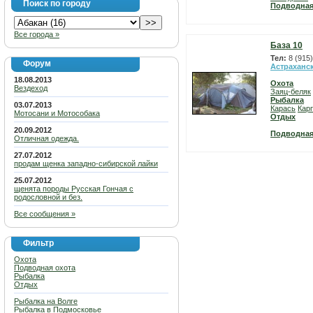
Поиск по городу
Подводная
Все города »
База 10
Тел:
8 (915
Форум
Астраханс
18.08.2013
Охота
Вездеход
Заяц-беляк
Рыбалка
03.07.2013
Карась
Карп
Мотосани и Мотособака
Отдых
20.09.2012
Подводная
Отличная одежда.
27.07.2012
продам щенка западно-сибирской лайки
25.07.2012
щенята породы Русская Гончая с
родословной и без.
Все сообщения »
Фильтр
Охота
Подводная охота
Рыбалка
Отдых
Рыбалка на Волге
Рыбалка в Подмосковье