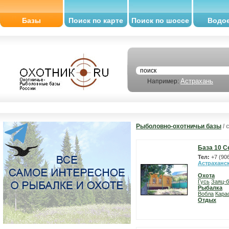
Базы
Поиск по карте
Поиск по шоссе
Водо
Астрахань
Например:
Рыболовно-охотничьи базы
/ 
База 10 С
Тел:
+7 (90
Астраханс
Охота
Гусь
Заяц-б
Рыбалка
Вобла
Кара
Отдых