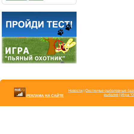
Новости
|
Охотничье-рыболовные ба
рыбалке
|
Игра "О
РЕКЛАМА НА САЙТЕ