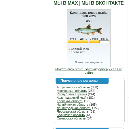
МЫ В МАХ
|
МЫ В ВКОНТАКТЕ
Календарь клева рыбы
8.08.2026
Язь
Утро
День
Вечер
Ночь
Слабый клев
Клева нет
Прогноз на неделю »
Можете разместить этот информер у себя на
сайте
Популярные регионы
Астраханская область
(358)
Московская область
(262)
Республика Карелия
(244)
Краснодарский край
(182)
Тверская область
(170)
Челябинская область
(165)
Ленинградская область
(156)
Ярославская область
(69)
Калужская область
(64)
Самарская область
(54)