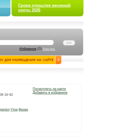
Сроки открытия весенней
охоты 2026
(
0
)
Избранное
Очистить
Посмотреть на карте
Добавить в избранное
08-16-92
репел
Утка
Фазан