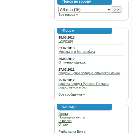
Поиск по городу
Все города »
Форум
18.08.2013
Вездеход
03.07.2013
Мотосани и Мотособака
20.09.2012
Отличная одежда.
27.07.2012
продам щенка западно-сибирской лайки
25.07.2012
щенята породы Русская Гончая с
родословной и без.
Все сообщения »
Фильтр
Охота
Подводная охота
Рыбалка
Отдых
Рыбалка на Волге