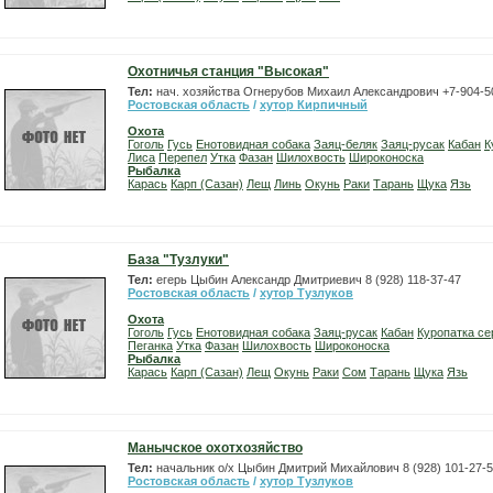
Охотничья станция "Высокая"
Тел:
нач. хозяйства Огнерубов Михаил Александрович +7-904-5
Ростовская область
/
хутор Кирпичный
Охота
Гоголь
Гусь
Енотовидная собака
Заяц-беляк
Заяц-русак
Кабан
К
Лиса
Перепел
Утка
Фазан
Шилохвость
Широконоска
Рыбалка
Карась
Карп (Сазан)
Лещ
Линь
Окунь
Раки
Тарань
Щука
Язь
База "Тузлуки"
Тел:
егерь Цыбин Александр Дмитриевич 8 (928) 118-37-47
Ростовская область
/
хутор Тузлуков
Охота
Гоголь
Гусь
Енотовидная собака
Заяц-русак
Кабан
Куропатка се
Пеганка
Утка
Фазан
Шилохвость
Широконоска
Рыбалка
Карась
Карп (Сазан)
Лещ
Окунь
Раки
Сом
Тарань
Щука
Язь
Манычское охотхозяйство
Тел:
начальник о/х Цыбин Дмитрий Михайлович 8 (928) 101-27-
Ростовская область
/
хутор Тузлуков