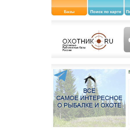
Базы
Поиск по карте
П