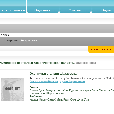
оиск по шоссе
Водоемы
Статьи
Видео
Астрахань
Например:
Рыболовно-охотничьи базы
/
Ростовская область
/ Широконоска
Охотничья станция Шахаевская
Тел:
нач. хозяйства Огнерубов Михаил Александрович +7-904-5
Ростовская область
/
хутор Кирпичный
Охота
Гоголь
Гусь
Заяц-русак
Кабан
Куропатка серая
Лиса
Ондатра
Пе
Шилохвость
Широконоска
Рыбалка
Карась
Карп (Сазан)
Лещ
Раки
Сом
Щука
Язь