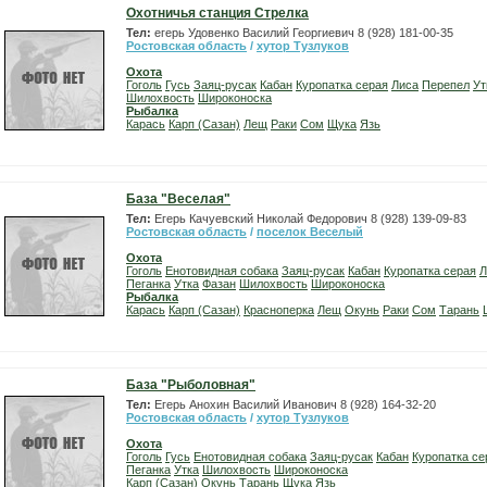
Охотничья станция Стрелка
Тел:
егерь Удовенко Василий Георгиевич 8 (928) 181-00-35
Ростовская область
/
хутор Тузлуков
Охота
Гоголь
Гусь
Заяц-русак
Кабан
Куропатка серая
Лиса
Перепел
Ут
Шилохвость
Широконоска
Рыбалка
Карась
Карп (Сазан)
Лещ
Раки
Сом
Щука
Язь
База "Веселая"
Тел:
Егерь Качуевский Николай Федорович 8 (928) 139-09-83
Ростовская область
/
поселок Веселый
Охота
Гоголь
Енотовидная собака
Заяц-русак
Кабан
Куропатка серая
Л
Пеганка
Утка
Фазан
Шилохвость
Широконоска
Рыбалка
Карась
Карп (Сазан)
Красноперка
Лещ
Окунь
Раки
Сом
Тарань
База "Рыболовная"
Тел:
Егерь Анохин Василий Иванович 8 (928) 164-32-20
Ростовская область
/
хутор Тузлуков
Охота
Гоголь
Гусь
Енотовидная собака
Заяц-русак
Кабан
Куропатка се
Пеганка
Утка
Шилохвость
Широконоска
Карп (Сазан)
Окунь
Тарань
Щука
Язь