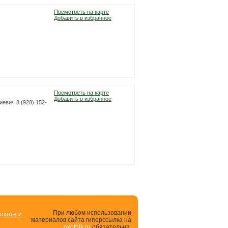
Посмотреть на карте
Добавить в избранное
Посмотреть на карте
Добавить в избранное
евич 8 (928) 152-
При любом использовании
 охоте и
материалов сайта гиперссылка на
oxothik.ru
обязательна.