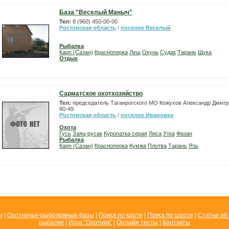
База "Веселый Маныч"
Тел:
8 (960) 450-00-00
Ростовская область
/
поселок Веселый
Рыбалка
Карп (Сазан)
Красноперка
Лещ
Окунь
Судак
Тарань
Щука
Отдых
Сарматское охотхозяйство
Тел:
председатель Таганрогского МО Кожухов Александр Дмитри
80-49
Ростовская область
/
поселок Ивановка
Охота
Гусь
Заяц-русак
Куропатка серая
Лиса
Утка
Фазан
Рыбалка
Карп (Сазан)
Красноперка
Кумжа
Плотва
Тарань
Язь
и
|
Охотничье-рыболовные базы
|
Поиск по карте
|
Поиск по шоссе
|
Статьи об
рыбалке
|
Игра "Охотник"
|
Онлайн тесты
|
Контакты