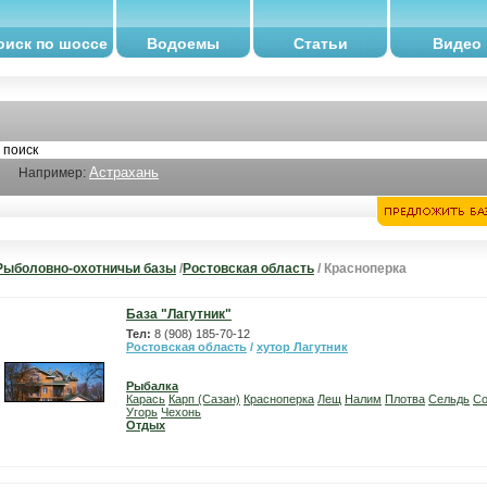
оиск по шоссе
Водоемы
Статьи
Видео
Астрахань
Например:
Рыболовно-охотничьи базы
/
Ростовская область
/ Красноперка
База "Лагутник"
Тел:
8 (908) 185-70-12
Ростовская область
/
хутор Лагутник
Рыбалка
Карась
Карп (Сазан)
Красноперка
Лещ
Налим
Плотва
Сельдь
С
Угорь
Чехонь
Отдых