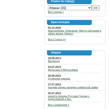
Поиск по городу
Все города »
Красноперка
05.10.2025
Краснопёрка. Описание. Места обитания и
образ жизни. Нерест
Все Статьи »»
Форум
18.08.2013
Вездеход
03.07.2013
Мотосани и Мотособака
20.09.2012
Отличная одежда.
27.07.2012
продам щенка западно-сибирской лайки
25.07.2012
щенята породы Русская Гончая с
родословной и без.
Все сообщения »