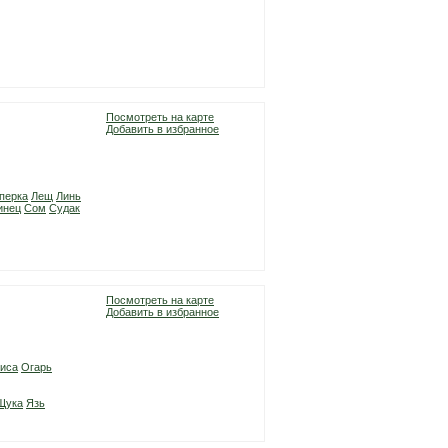
Посмотреть на карте
Добавить в избранное
перка
Лещ
Линь
инец
Сом
Судак
Посмотреть на карте
Добавить в избранное
иса
Огарь
Щука
Язь