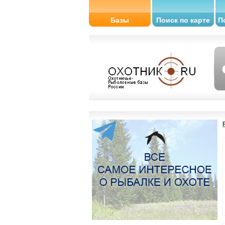
Базы
Поиск по карте
П