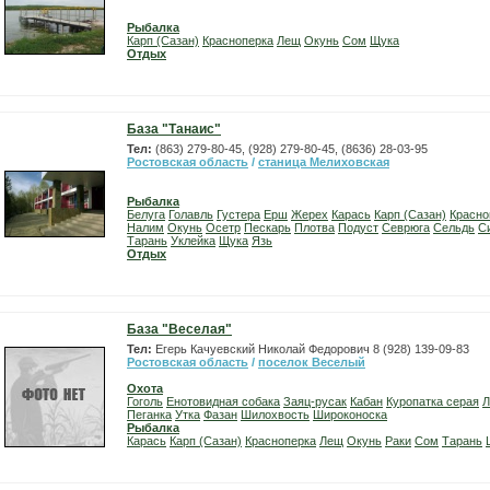
Рыбалка
Карп (Сазан)
Красноперка
Лещ
Окунь
Сом
Щука
Отдых
База "Танаис"
Тел:
(863) 279-80-45, (928) 279-80-45, (8636) 28-03-95
Ростовская область
/
станица Мелиховская
Рыбалка
Белуга
Голавль
Густера
Ерш
Жерех
Карась
Карп (Сазан)
Красно
Налим
Окунь
Осетр
Пескарь
Плотва
Подуст
Севрюга
Сельдь
С
Тарань
Уклейка
Щука
Язь
Отдых
База "Веселая"
Тел:
Егерь Качуевский Николай Федорович 8 (928) 139-09-83
Ростовская область
/
поселок Веселый
Охота
Гоголь
Енотовидная собака
Заяц-русак
Кабан
Куропатка серая
Л
Пеганка
Утка
Фазан
Шилохвость
Широконоска
Рыбалка
Карась
Карп (Сазан)
Красноперка
Лещ
Окунь
Раки
Сом
Тарань