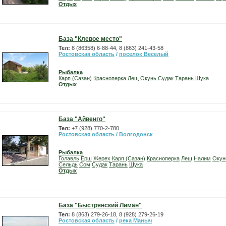
Отдых
База "Клевое место"
Тел:
8 (86358) 6-88-44, 8 (863) 241-43-58
Ростовская область
/
поселок Веселый
Рыбалка
Карп (Сазан)
Красноперка
Лещ
Окунь
Судак
Тарань
Щука
Отдых
База "Айвенго"
Тел:
+7 (928) 770-2-780
Ростовская область
/
Волгодонск
Рыбалка
Голавль
Ерш
Жерех
Карп (Сазан)
Красноперка
Лещ
Налим
Окун
Сельдь
Сом
Судак
Тарань
Щука
Отдых
База "Быстрянский Лиман"
Тел:
8 (863) 279-26-18, 8 (928) 279-26-19
Ростовская область
/
река Маныч