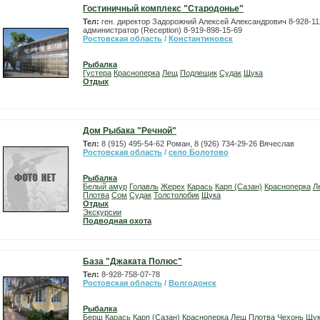
Гостиничный комплекс "Стародонье"
Тел:
ген. директор Задорожний Алексей Александрович 8-928-11
администратор (Reception) 8-919-898-15-69
Ростовская область
/
Константиновск
Рыбалка
Густера
Красноперка
Лещ
Подлещик
Судак
Щука
Отдых
Дом Рыбака "Речной"
Тел:
8 (915) 495-54-62 Роман, 8 (926) 734-29-26 Вячеслав
Ростовская область
/
село Болотово
Рыбалка
Белый амур
Голавль
Жерех
Карась
Карп (Сазан)
Красноперка
Л
Плотва
Сом
Судак
Толстолобик
Щука
Отдых
Экскурсии
Подводная охота
База "Джаката Полюс"
Тел:
8-928-758-07-78
Ростовская область
/
Волгодонск
Рыбалка
Берш
Карась
Карп (Сазан)
Красноперка
Лещ
Плотва
Чехонь
Щу