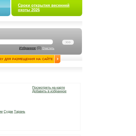
Сроки открытия весенней
охоты 2026
(
0
)
Избранное
Очистить
Посмотреть на карте
Добавить в избранное
ом
Судак
Тарань