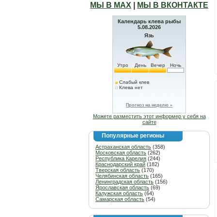
МЫ В МАХ
|
МЫ В ВКОНТАКТЕ
Календарь клева рыбы
5.08.2026
Язь
Утро
День
Вечер
Ночь
Слабый клев
Клева нет
Прогноз на неделю »
Можете разместить этот информер у себя на
сайте
Популярные регионы
Астраханская область
(358)
Московская область
(262)
Республика Карелия
(244)
Краснодарский край
(182)
Тверская область
(170)
Челябинская область
(165)
Ленинградская область
(156)
Ярославская область
(69)
Калужская область
(64)
Самарская область
(54)